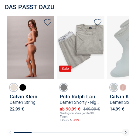
DAS PASST DAZU
Sale
Calvin Klein
Polo Ralph Lauren
Calvin Klei
Damen String
Damen Shorty - Night Set
Ermäßigter Preis
22,99 €
ab 90,99 €
149,99 €
14,99 €
Niedrigster Preis (letzte 30
Tage):
149,99
€
-39%