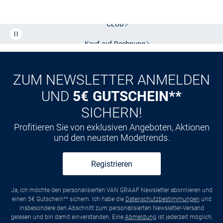
Kostenlose Lieferung und Retoure mit unserem Friends
CLUB
Kauf auf
Rechnung
ZUM NEWSLETTER ANMELDEN
UND
5€ GUTSCHEIN**
SICHERN!
Profitieren Sie von exklusiven Angeboten, Aktionen
und den neusten Modetrends.
Registrieren
Ja, ich möchte den personalisierten VAN GRAAF Newsletter abonnieren und
einen 5€ Gutschein** sichern. Ich habe die
Datenschutzbestimmungen
und
insbesondere den Abschnitt zum personalisierten Newsletter-Versand
gelesen und bin damit einverstanden. Eine
Abmeldung
ist jederzeit möglich,