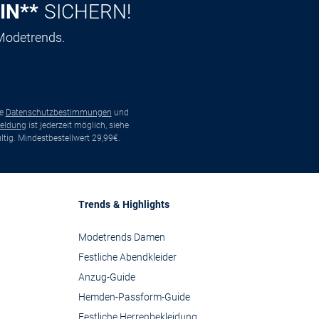
IN**
SICHERN!
 Modetrends.
ie
Datenschutzbestimmungen
und
eldung
ist jederzeit möglich, siehe
tig. Mindestbestellwert 29,99€.
Trends & Highlights
Modetrends Damen
Festliche Abendkleider
Anzug-Guide
Hemden-Passform-Guide
Festliche Herrenbekleidung