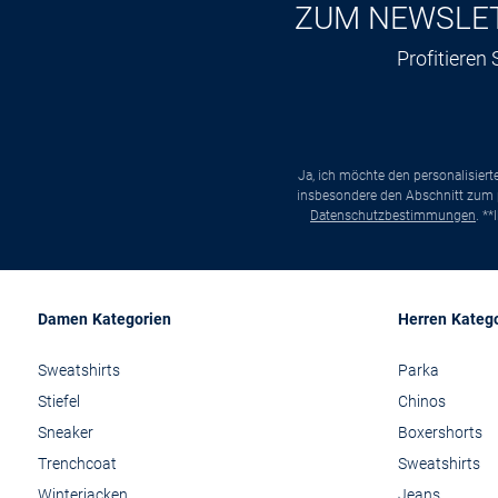
ZUM NEWSLE
Profitieren
Ja, ich möchte den personalisier
insbesondere den Abschnitt zum p
Datenschutzbestimmungen
. *
Damen Kategorien
Herren Kateg
Sweatshirts
Parka
Stiefel
Chinos
Sneaker
Boxershorts
Trenchcoat
Sweatshirts
Winterjacken
Jeans