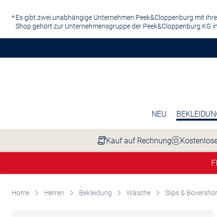
Zum Hauptinhalt springen
Es gibt zwei unabhängige Unternehmen Peek&Cloppenburg mit ihre
Shop gehört zur Unternehmensgruppe der Peek&Cloppenburg KG in
NEU
BEKLEIDUN
Kauf auf Rechnung
Kostenlose
F
Home
Herren
Bekleidung
Wäsche
Slips & Boxersho