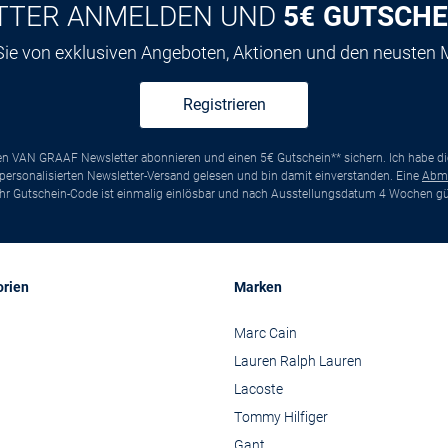
TTER ANMELDEN UND
5€ GUTSCHE
 Sie von exklusiven Angeboten, Aktionen und den neusten
Registrieren
ten VAN GRAAF Newsletter abonnieren und einen 5€ Gutschein** sichern. Ich habe d
ersonalisierten Newsletter-Versand gelesen und bin damit einverstanden. Eine
Abm
*Ihr Gutschein-Code ist einmalig einlösbar und nach Ausstellungsdatum 4 Wochen gül
orien
Marken
Marc Cain
Lauren Ralph Lauren
Lacoste
Tommy Hilfiger
Gant