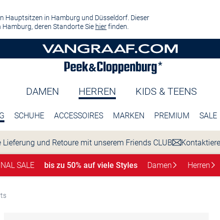
n Hauptsitzen in Hamburg und Düsseldorf. Dieser
 Hamburg, deren Standorte Sie
hier
finden.
DAMEN
HERREN
KIDS & TEENS
G
SCHUHE
ACCESSOIRES
MARKEN
PREMIUM
SALE
 Lieferung und Retoure mit unserem Friends CLUB
Kontaktier
INAL SALE
bis zu 50% auf viele Styles
Damen
Herren
rts