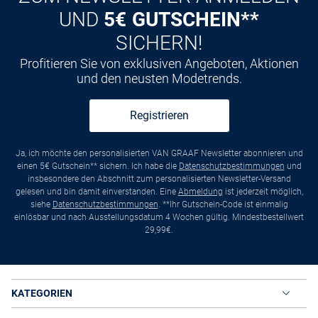
UND
5€ GUTSCHEIN**
SICHERN!
Profitieren Sie von exklusiven Angeboten, Aktionen
und den neusten Modetrends.
Registrieren
Ja, ich möchte den personalisierten VAN GRAAF Newsletter abonnieren und
einen 5€ Gutschein** sichern. Ich habe die
Datenschutzbestimmungen
und
insbesondere den Abschnitt zum personalisierten Newsletter-Versand
gelesen und bin damit einverstanden. Eine
Abmeldung
ist jederzeit möglich,
siehe
Datenschutzbestimmungen
. **Ihr Gutschein-Code ist einmalig
einlösbar und nach Ausstellungsdatum 4 Wochen gültig. Mindestbestellwert
29,99€.
KATEGORIEN