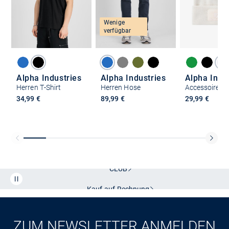
Wenige
verfügbar
Alpha Industries
Alpha Industries
Alpha Indu
Herren T-Shirt
Herren Hose
34,99 €
89,99 €
29,99 €
Kostenlose Lieferung und Retoure mit unserem Friends
CLUB
Kauf auf
Rechnung
ZUM NEWSLETTER ANMELDEN