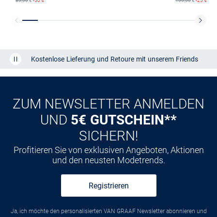
39,99
€
-50%
199,99
€
-25%
Kostenlose Lieferung und Retoure mit unserem Friends
CLUB
Kauf auf
Rechnung
ZUM NEWSLETTER ANMELDEN
UND
5€ GUTSCHEIN**
SICHERN!
Profitieren Sie von exklusiven Angeboten, Aktionen
und den neusten Modetrends.
Registrieren
Ja, ich möchte den personalisierten VAN GRAAF Newsletter abonnieren und