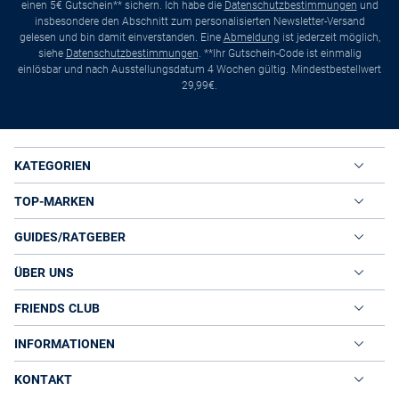
einen 5€ Gutschein** sichern. Ich habe die
Datenschutzbestimmungen
und
insbesondere den Abschnitt zum personalisierten Newsletter-Versand
gelesen und bin damit einverstanden. Eine
Abmeldung
ist jederzeit möglich,
siehe
Datenschutzbestimmungen
. **Ihr Gutschein-Code ist einmalig
einlösbar und nach Ausstellungsdatum 4 Wochen gültig. Mindestbestellwert
29,99€.
KATEGORIEN
TOP-MARKEN
GUIDES/RATGEBER
ÜBER UNS
FRIENDS CLUB
INFORMATIONEN
KONTAKT