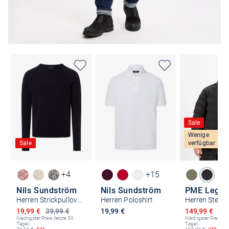
Sale
Wenige
Sale
verfügbar
+4
+15
Nils Sundström
Nils Sundström
PME Lege
Herren Strickpullover
Herren Poloshirt
Herren Stepp
Ermäßigter Preis
Ermäßigter P
19,99 €
39,99 €
19,99 €
149,99 €
199
Niedrigster Preis (letzte 30
Niedrigster Preis (le
Tage):
Tage):