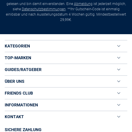
gelesen und bin damit einverstanden. Eine
Abmeldung
ist jederzeit möglich,
siehe
Datenschutzbestimmungen
. **Ihr Gutschein-Code ist einmalig
einlösbar und nach Ausstellungsdatum 4 Wochen gültig. Mindestbestellwert
29,99€.
KATEGORIEN
TOP-MARKEN
GUIDES/RATGEBER
ÜBER UNS
FRIENDS CLUB
INFORMATIONEN
KONTAKT
SICHERE ZAHLUNG