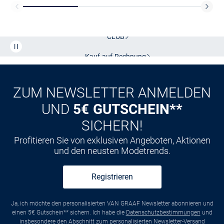
Kostenlose Lieferung und Retoure mit unserem Friends
CLUB
Kauf auf
Rechnung
ZUM NEWSLETTER ANMELDEN
UND
5€ GUTSCHEIN**
SICHERN!
Profitieren Sie von exklusiven Angeboten, Aktionen
und den neusten Modetrends.
Registrieren
Ja, ich möchte den personalisierten VAN GRAAF Newsletter abonnieren und
einen 5€ Gutschein** sichern. Ich habe die
Datenschutzbestimmungen
und
insbesondere den Abschnitt zum personalisierten Newsletter-Versand