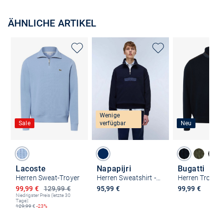
ÄHNLICHE ARTIKEL
Wenige
Sale
verfügbar
Neu
Lacoste
Napapijri
Bugatti
Herren Sweat-Troyer
Herren Sweatshirt - B-BOX LOGO HZ
Ermäßigter Preis
99,99 €
129,99 €
95,99 €
99,99 €
Niedrigster Preis (letzte 30
Tage):
129,99
€
-23%