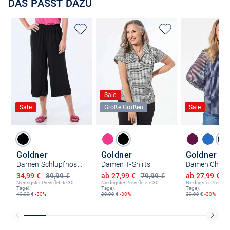
DAS PASST DAZU
Sale
Sale
Große Größen
Sale
Goldner
Goldner
Goldner
Damen Schlupfhosen - Kurzgröße
Damen T-Shirts
Ermäßigter Preis
Ermäßigter Preis
Ermäßigter P
34,99 €
89,99 €
ab 27,99 €
79,99 €
ab 27,99 €
7
Niedrigster Preis (letzte 30
Niedrigster Preis (letzte 30
Niedrigster Preis (le
Tage):
Tage):
Tage):
49,99
€
-30%
39,99
€
-30%
39,99
€
-30%
Kostenlose Lieferung und Retoure mit unserem Friends