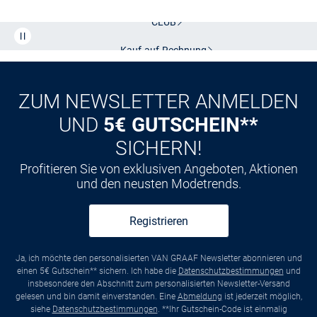
CLUB
Kauf auf
Rechnung
ZUM NEWSLETTER ANMELDEN
UND
5€ GUTSCHEIN**
SICHERN!
Profitieren Sie von exklusiven Angeboten, Aktionen
und den neusten Modetrends.
Registrieren
Ja, ich möchte den personalisierten VAN GRAAF Newsletter abonnieren und
einen 5€ Gutschein** sichern. Ich habe die
Datenschutzbestimmungen
und
insbesondere den Abschnitt zum personalisierten Newsletter-Versand
gelesen und bin damit einverstanden. Eine
Abmeldung
ist jederzeit möglich,
siehe
Datenschutzbestimmungen
. **Ihr Gutschein-Code ist einmalig