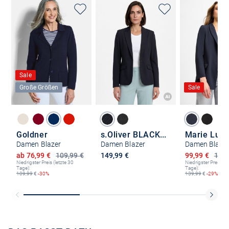
Sale
Große Größen
Sale
Goldner
s.Oliver BLACK LABEL
Marie Lun
Damen Blazer
Damen Blazer
Damen Blaze
Ermäßigter Preis
Ermäßigter P
ab 76,99 €
109,99 €
149,99 €
99,99 €
139,
Niedrigster Preis (letzte 30
Niedrigster Preis (le
Tage):
Tage):
109,99
€
-30%
139,99
€
-29%