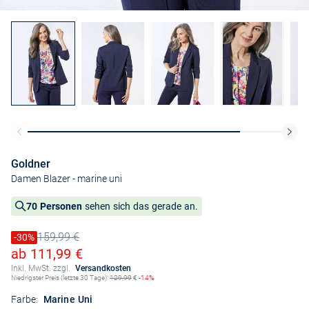
Goldner
Damen Blazer
- marine uni
70 Personen
sehen sich das gerade an.
159,99 €
Preis reduziert um
-30%
Alter Preis
Ermäßigter Preis
ab 111,99 €
Inkl. MwSt. zzgl.
Versandkosten
Niedrigster Preis (letzte 30 Tage):
129,99
€
-14%
Farbe:
Marine Uni