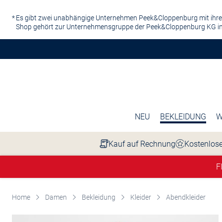
Zum Hauptinhalt springen
Es gibt zwei unabhängige Unternehmen Peek&Cloppenburg mit ihre
Shop gehört zur Unternehmensgruppe der Peek&Cloppenburg KG in
NEU
BEKLEIDUNG
W
Kauf auf Rechnung
Kostenlose
F
Home
Damen
Bekleidung
Kleider
Abendkleider