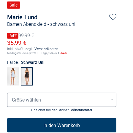
Sale
Marie Lund
Damen Abendkleid
- schwarz uni
99,99 €
Preis reduziert um
-64%
Alter Preis
Ermäßigter Preis
35,99 €
Inkl. MwSt. zzgl.
Versandkosten
Niedrigster Preis (letzte 30 Tage):
99,99
€
-64%
Farbe:
Schwarz Uni
Größenauswahl
Größe wählen
Unsicher bei der Größe?
Größenberater
In den Warenkorb