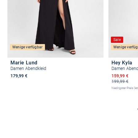
Sale
Wenige verfügbar
Wenige verfüg
Marie Lund
Hey Kyla
Damen Abendkleid
Damen Abend
Ermäßigter P
179,99 €
159,99 €
199,99 €
Niedrigster Preis (le
Größe auswählen