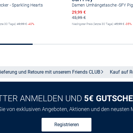
ker - Sparkling Hearts
Damen Umhängetasche -SFY Pi
reis
Ermäßigter Preis
29,99 €
45,99 €
tzte 30 Tage):
49,99
€
-40%
Niedrigster Preis (letzte 30 Tage):
45,99
€
-35%
In den Warenkorb
In den Warenkor
ieferung und Retoure mit unserem Friends
CLUB
Kauf auf
R
TTER ANMELDEN UND
5€ GUTSCHE
 Sie von exklusiven Angeboten, Aktionen und den neusten
Registrieren