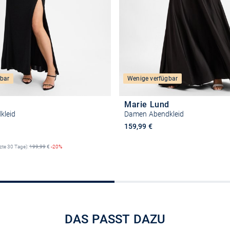
bar
Wenige verfügbar
Marie Lund
kleid
Damen Abendkleid
reis
159,99 €
tzte 30 Tage):
199,99
€
-20%
Größe auswähle
Größe auswählen
DAS PASST DAZU