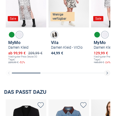
Wenige
Sale
verfügbar
Sale
MyMo
Vila
MyMo
Damen Kleid
Damen Kleid - VIClo
Damen Kleid
Ermäßigter Preis
Ermäßigter P
ab 99,99 €
209,99 €
44,99 €
129,99 €
169
Niedrigster Preis (letzte 30
Niedrigster Preis (le
Tage):
Tage):
209,99
€
-52%
169,99
€
-24%
DAS PASST DAZU