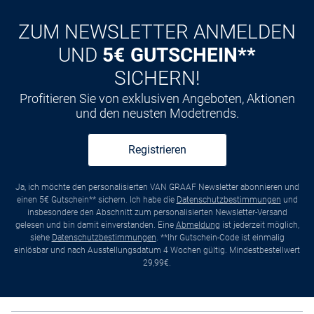
ZUM NEWSLETTER ANMELDEN
UND
5€ GUTSCHEIN**
SICHERN!
Profitieren Sie von exklusiven Angeboten, Aktionen
und den neusten Modetrends.
Registrieren
Ja, ich möchte den personalisierten VAN GRAAF Newsletter abonnieren und
einen 5€ Gutschein** sichern. Ich habe die
Datenschutzbestimmungen
und
insbesondere den Abschnitt zum personalisierten Newsletter-Versand
gelesen und bin damit einverstanden. Eine
Abmeldung
ist jederzeit möglich,
siehe
Datenschutzbestimmungen
. **Ihr Gutschein-Code ist einmalig
einlösbar und nach Ausstellungsdatum 4 Wochen gültig. Mindestbestellwert
29,99€.