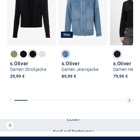
Neu
s.Oliver
s.Oliver
s.Oliver
Damen Strickjacke
Damen Jeansjacke
Damen Hemdj
29,99 €
89,99 €
79,99 €
Kostenlose Lieferung und Retoure mit unserem Friends
CLUB
Kauf auf
Rechnung