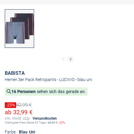
BABISTA
Herren 3er Pack Retropants - LUCIVIO
- blau uni
16 Personen
sehen sich das gerade an.
42,99 €
Preis reduziert um
-23%
Alter Preis
Ermäßigter Preis
ab 32,99 €
Inkl. MwSt. zzgl.
Versandkosten
Niedrigster Preis (letzte 30 Tage):
42,99
€
-23%
Farbe:
Blau Uni