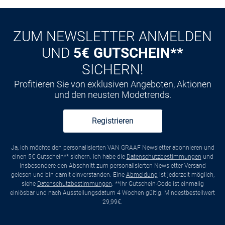
ZUM NEWSLETTER ANMELDEN
UND
5€ GUTSCHEIN**
SICHERN!
Profitieren Sie von exklusiven Angeboten, Aktionen
und den neusten Modetrends.
Registrieren
Ja, ich möchte den personalisierten VAN GRAAF Newsletter abonnieren und
einen 5€ Gutschein** sichern. Ich habe die
Datenschutzbestimmungen
und
insbesondere den Abschnitt zum personalisierten Newsletter-Versand
gelesen und bin damit einverstanden. Eine
Abmeldung
ist jederzeit möglich,
siehe
Datenschutzbestimmungen
. **Ihr Gutschein-Code ist einmalig
einlösbar und nach Ausstellungsdatum 4 Wochen gültig. Mindestbestellwert
29,99€.