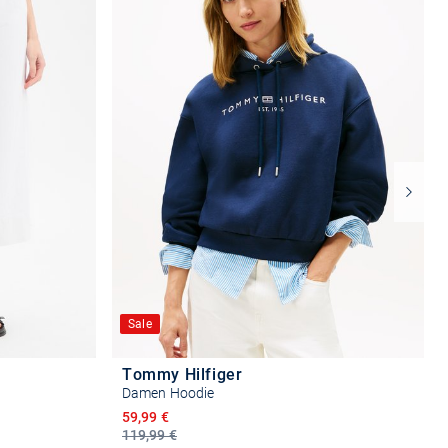
Sale
Tommy Hilfiger
Damen Hoodie
Ermäßigter Preis
59,99 €
119,99 €