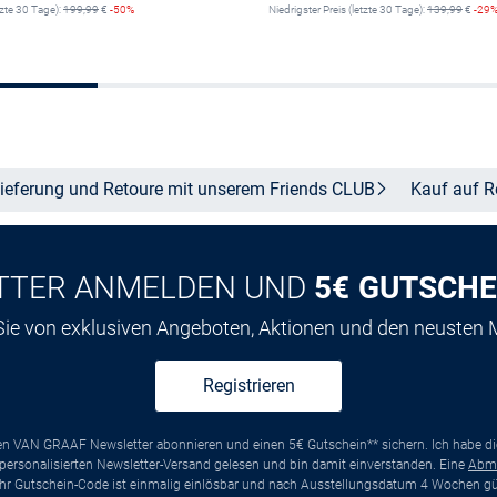
tzte 30 Tage):
199,99
€
-50%
Niedrigster Preis (letzte 30 Tage):
139,99
€
-29
Größe auswählen
Größe auswähle
ieferung und Retoure mit unserem Friends
CLUB
Kauf auf
R
TTER ANMELDEN UND
5€ GUTSCHE
 Sie von exklusiven Angeboten, Aktionen und den neusten
Registrieren
ten VAN GRAAF Newsletter abonnieren und einen 5€ Gutschein** sichern. Ich habe d
ersonalisierten Newsletter-Versand gelesen und bin damit einverstanden. Eine
Abm
*Ihr Gutschein-Code ist einmalig einlösbar und nach Ausstellungsdatum 4 Wochen gül