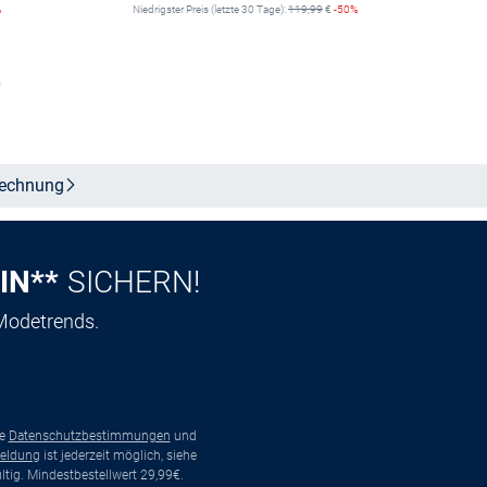
%
Niedrigster Preis (letzte 30 Tage):
119,99
€
-50%
n
Größe auswählen
echnung
IN**
SICHERN!
 Modetrends.
ie
Datenschutzbestimmungen
und
eldung
ist jederzeit möglich, siehe
tig. Mindestbestellwert 29,99€.