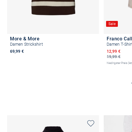
Sale
More & More
Franco Cal
Damen Strickshirt
Damen T-Shir
Ermäßigter P
69,99 €
12,99 €
19,99 €
Niedrigster Preis (le
Größe auswählen