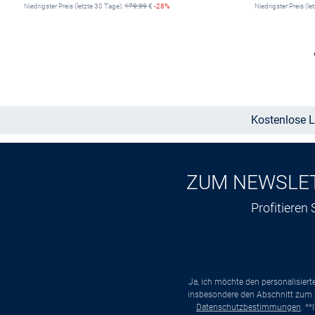
Niedrigster Preis (letzte 30 Tage):
179,99
€
-28%
Niedrigster Preis (le
Größe auswählen
Kostenlose L
ZUM NEWSLE
Profitieren
Ja, ich möchte den personalisier
insbesondere den Abschnitt zum p
Datenschutzbestimmungen
. *