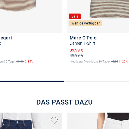
Sale
Wenige verfügbar
legari
Marc O'Polo
t
Damen T-Shirt
reis
Ermäßigter Preis
39,99 €
49,99 €
tzte 30 Tage):
19,99
€
-35%
Niedrigster Preis (letzte 30 Tage):
49,99
€
-20%
Größe auswählen
Größe auswähle
DAS PASST DAZU