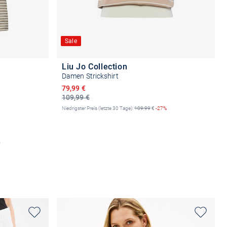
Sale
Liu Jo Collection
Damen Strickshirt
Ermäßigter Preis
79,99 €
109,99 €
Niedrigster Preis (letzte 30 Tage):
109,99
€
-27%
n
Größe auswählen