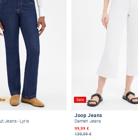
bar
Sale
Joop Jeans
t Jeans - Lyris
Damen Jeans
reis
Ermäßigter Preis
99,99 €
139,99 €