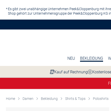
Zum Hauptinhalt springen
Es gibt zwei unabhängige Unternehmen Peek&Cloppenburg mit ihre
Shop gehört zur Unternehmensgruppe der Peek&Cloppenburg KG in
NEU
BEKLEIDUNG
W
Kauf auf Rechnung
Kostenlose
F
Home
Damen
Bekleidung
Shirts & Tops
Poloshirts