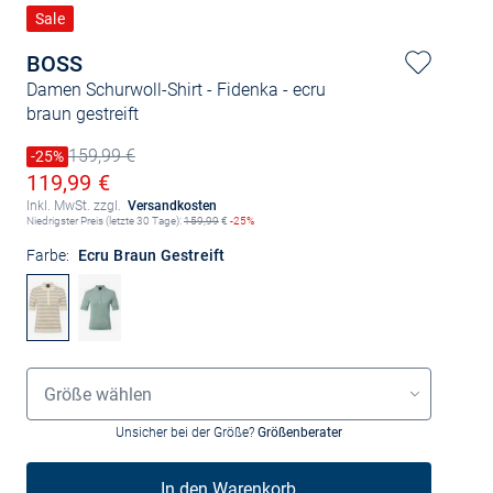
Sale
BOSS
Damen Schurwoll-Shirt - Fidenka
- ecru
braun gestreift
159,99 €
Preis reduziert um
-25%
Alter Preis
Ermäßigter Preis
119,99 €
Inkl. MwSt. zzgl.
Versandkosten
Niedrigster Preis (letzte 30 Tage):
159,99
€
-25%
Farbe:
Ecru Braun Gestreift
Größenauswahl
Größe wählen
Unsicher bei der Größe?
Größenberater
In den Warenkorb