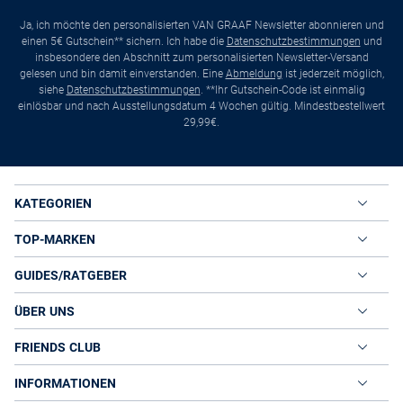
Ja, ich möchte den personalisierten VAN GRAAF Newsletter abonnieren und
einen 5€ Gutschein** sichern. Ich habe die
Datenschutzbestimmungen
und
insbesondere den Abschnitt zum personalisierten Newsletter-Versand
gelesen und bin damit einverstanden. Eine
Abmeldung
ist jederzeit möglich,
siehe
Datenschutzbestimmungen
. **Ihr Gutschein-Code ist einmalig
einlösbar und nach Ausstellungsdatum 4 Wochen gültig. Mindestbestellwert
29,99€.
KATEGORIEN
TOP-MARKEN
GUIDES/RATGEBER
ÜBER UNS
FRIENDS CLUB
INFORMATIONEN