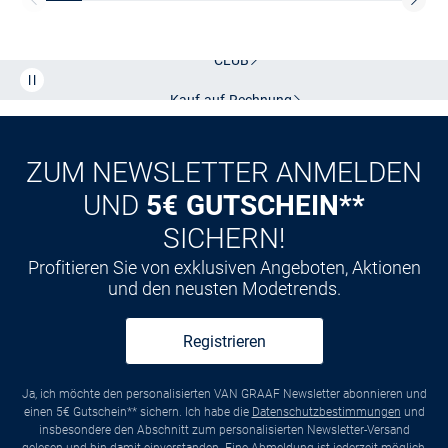
Kostenlose Lieferung und Retoure mit unserem Friends
CLUB
Kauf auf
Rechnung
ZUM NEWSLETTER ANMELDEN
UND
5€ GUTSCHEIN**
SICHERN!
Profitieren Sie von exklusiven Angeboten, Aktionen
und den neusten Modetrends.
Registrieren
Ja, ich möchte den personalisierten VAN GRAAF Newsletter abonnieren und
einen 5€ Gutschein** sichern. Ich habe die
Datenschutzbestimmungen
und
insbesondere den Abschnitt zum personalisierten Newsletter-Versand