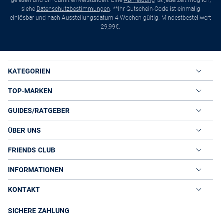
gelesen und bin damit einverstanden. Eine
Abmeldung
ist jederzeit möglich,
siehe
Datenschutzbestimmungen
. **Ihr Gutschein-Code ist einmalig
einlösbar und nach Ausstellungsdatum 4 Wochen gültig. Mindestbestellwert
29,99€.
KATEGORIEN
TOP-MARKEN
GUIDES/RATGEBER
ÜBER UNS
FRIENDS CLUB
INFORMATIONEN
KONTAKT
SICHERE ZAHLUNG