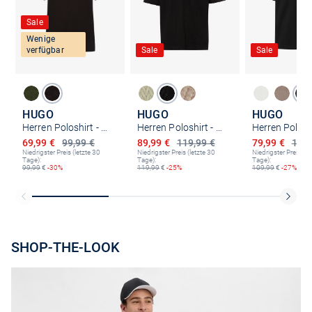
Sale
Wenige
verfügbar
Sale
Sale
HUGO
HUGO
HUGO
Herren Poloshirt - Deabono_D
Herren Poloshirt - Dalibo
Ermäßigter Preis
Ermäßigter Preis
Ermäßigter P
69,99 €
99,99 €
89,99 €
119,99 €
79,99 €
109,
Niedrigster Preis (letzte 30
Niedrigster Preis (letzte 30
Niedrigster Preis (le
Tage):
Tage):
Tage):
99,99
€
-30%
119,99
€
-25%
109,99
€
-27%
SHOP-THE-LOOK