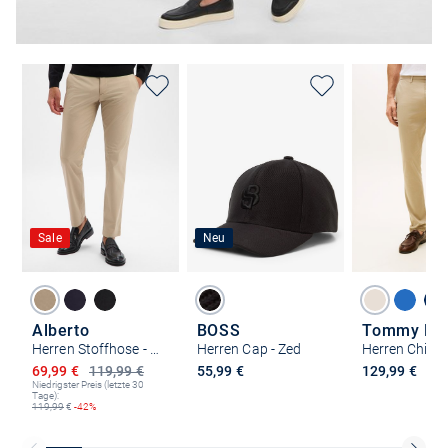
Sale
Neu
Alberto
BOSS
Tommy Hilf
Herren Stoffhose - LOU
Herren Cap - Zed
Ermäßigter Preis
69,99 €
119,99 €
55,99 €
129,99 €
Niedrigster Preis (letzte 30
Tage):
119,99
€
-42%