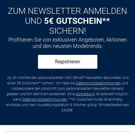
ZUM NEWSLETTER ANMELDEN
UND
5€ GUTSCHEIN**
SICHERN!
Profitieren Sie von exklusiven Angeboten, Aktionen
und den neusten Modetrends.
Registrieren
Ja, ich möchte den personalisierten VAN GRAAF Newsletter abonnieren und
einen 5€ Gutschein** sichern. Ich habe die
Datenschutzbestimmungen
und
insbesondere den Abschnitt zum personalisierten Newsletter-Versand
gelesen und bin damit einverstanden. Eine
Abmeldung
ist jederzeit möglich,
siehe
Datenschutzbestimmungen
. **Ihr Gutschein-Code ist einmalig
einlösbar und nach Ausstellungsdatum 4 Wochen gültig. Mindestbestellwert
29,99€.