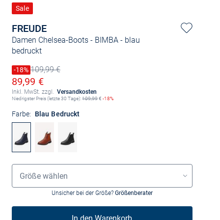
Sale
FREUDE
Damen Chelsea-Boots - BIMBA
- blau
bedruckt
109,99 €
Preis reduziert um
-18%
Alter Preis
Ermäßigter Preis
89,99 €
Inkl. MwSt. zzgl.
Versandkosten
Niedrigster Preis (letzte 30 Tage):
109,99
€
-18%
Farbe:
Blau Bedruckt
Größenauswahl
Größe wählen
Unsicher bei der Größe?
Größenberater
In den Warenkorb