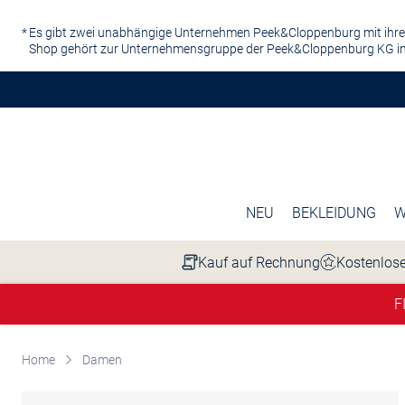
Zum Hauptinhalt springen
Es gibt zwei unabhängige Unternehmen Peek&Cloppenburg mit ihre
Shop gehört zur Unternehmensgruppe der Peek&Cloppenburg KG in
NEU
BEKLEIDUNG
W
Kauf auf Rechnung
Kostenlose
F
Home
Damen