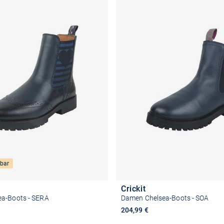
bar
Crickit
a-Boots - SERA
Damen Chelsea-Boots - SOA
204,99 €