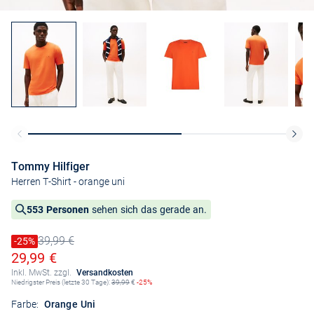
Tommy Hilfiger
Herren T-Shirt
- orange uni
553 Personen
sehen sich das gerade an.
39,99 €
Preis reduziert um
-25%
Alter Preis
Ermäßigter Preis
29,99 €
Inkl. MwSt. zzgl.
Versandkosten
Niedrigster Preis (letzte 30 Tage):
39,99
€
-25%
Farbe:
Orange Uni