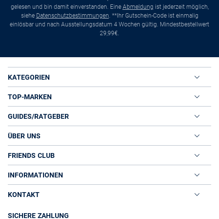
gelesen und bin damit einverstanden. Eine
Abmeldung
ist jederzeit möglich,
siehe
Datenschutzbestimmungen
. **Ihr Gutschein-Code ist einmalig
einlösbar und nach Ausstellungsdatum 4 Wochen gültig. Mindestbestellwert
29,99€.
KATEGORIEN
TOP-MARKEN
GUIDES/RATGEBER
ÜBER UNS
FRIENDS CLUB
INFORMATIONEN
KONTAKT
SICHERE ZAHLUNG