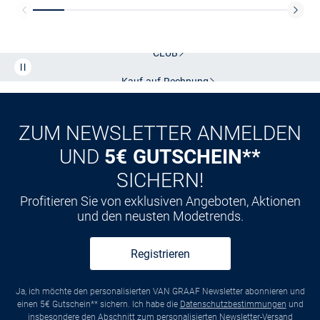
Kostenlose Lieferung und Retoure mit unserem Friends
CLUB
Kauf auf
Rechnung
ZUM NEWSLETTER ANMELDEN
UND
5€ GUTSCHEIN**
SICHERN!
Profitieren Sie von exklusiven Angeboten, Aktionen
und den neusten Modetrends.
Registrieren
Ja, ich möchte den personalisierten VAN GRAAF Newsletter abonnieren und
einen 5€ Gutschein** sichern. Ich habe die
Datenschutzbestimmungen
und
insbesondere den Abschnitt zum personalisierten Newsletter-Versand