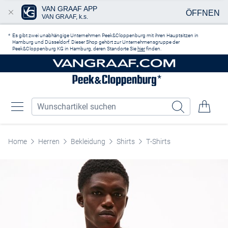
VAN GRAAF APP
ÖFFNEN
VAN GRAAF, k.s.
Zum Hauptinhalt springen
Es gibt zwei unabhängige Unternehmen Peek&Cloppenburg mit ihren Hauptsitzen in
Hamburg und Düsseldorf. Dieser Shop gehört zur Unternehmensgruppe der
Peek&Cloppenburg KG in Hamburg, deren Standorte Sie
hier
finden.
Home
Herren
Bekleidung
Shirts
T-Shirts