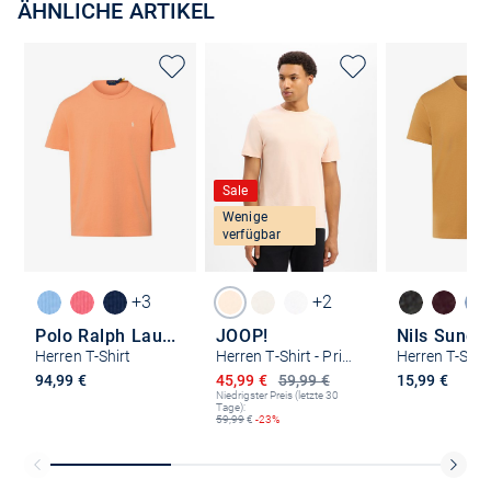
ÄHNLICHE ARTIKEL
Sale
Wenige
verfügbar
+3
+2
Polo Ralph Lauren
JOOP!
Nils Sunds
Herren T-Shirt
Herren T-Shirt - Priamo
Herren T-Shir
Ermäßigter Preis
94,99 €
45,99 €
59,99 €
15,99 €
Niedrigster Preis (letzte 30
Tage):
59,99
€
-23%