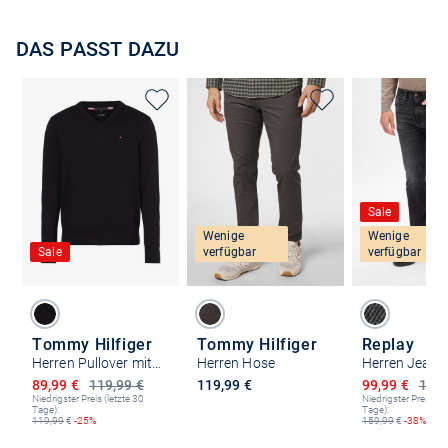
DAS PASST DAZU
Sale
Wenige
Wenige
Sale
verfügbar
verfügbar
Tommy Hilfiger
Tommy Hilfiger
Replay
Herren Pullover mit Cashmere-Anteil
Herren Hose
Ermäßigter Preis
Ermäßigter P
89,99 €
119,99 €
119,99 €
99,99 €
159,
Niedrigster Preis (letzte 30
Niedrigster Preis (le
Tage):
Tage):
119,99
€
-25%
159,99
€
-38%