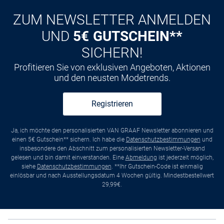
ZUM NEWSLETTER ANMELDEN
UND
5€ GUTSCHEIN**
SICHERN!
Profitieren Sie von exklusiven Angeboten, Aktionen
und den neusten Modetrends.
Registrieren
Ja, ich möchte den personalisierten VAN GRAAF Newsletter abonnieren und
einen 5€ Gutschein** sichern. Ich habe die
Datenschutzbestimmungen
und
insbesondere den Abschnitt zum personalisierten Newsletter-Versand
gelesen und bin damit einverstanden. Eine
Abmeldung
ist jederzeit möglich,
siehe
Datenschutzbestimmungen
. **Ihr Gutschein-Code ist einmalig
einlösbar und nach Ausstellungsdatum 4 Wochen gültig. Mindestbestellwert
29,99€.