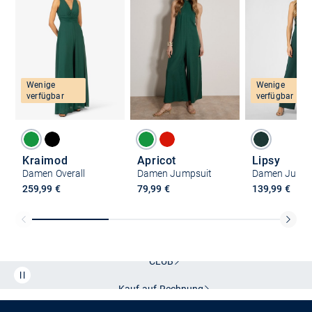
Wenige
Wenige
verfügbar
verfügbar
Kraimod
Apricot
Lipsy
Damen Overall
Damen Jumpsuit
Damen Jumps
259,99 €
79,99 €
139,99 €
Kostenlose Lieferung und Retoure mit unserem Friends
CLUB
Kauf auf
Rechnung