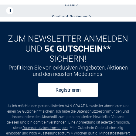
CLUB
Kauf auf
Rechnung
ZUM NEWSLETTER ANMELDEN
UND
5€ GUTSCHEIN**
SICHERN!
Profitieren Sie von exklusiven Angeboten, Aktionen
und den neusten Modetrends.
Registrieren
Ja, ich möchte den personalisierten VAN GRAAF Newsletter abonnieren und
einen 5€ Gutschein** sichern. Ich habe die
Datenschutzbestimmungen
und
insbesondere den Abschnitt zum personalisierten Newsletter-Versand
gelesen und bin damit einverstanden. Eine
Abmeldung
ist jederzeit möglich,
siehe
Datenschutzbestimmungen
. **Ihr Gutschein-Code ist einmalig
einlösbar und nach Ausstellungsdatum 4 Wochen gültig. Mindestbestellwert