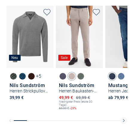
Neu
Sale
+5
Nils Sundström
Nils Sundström
Mustang
Herren Strickpullover
Herren Baukasten-Hose mit Leinenanteil
Herren Jeans
Ermäßigter Preis
39,99 €
49,99 €
69,99 €
ab 79,99 €
Niedrigster Preis (letzte 30
Tage):
69,99
€
-29%
Kostenlose Lieferung und Retoure mit unserem Friends