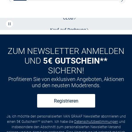
Kostenlose Lieferung und Retoure mit unserem Friends
CLUB
Kauf auf
Rechnung
ZUM NEWSLETTER ANMELDEN
UND
5€ GUTSCHEIN**
SICHERN!
Profitieren Sie von exklusiven Angeboten, Aktionen
und den neusten Modetrends.
Registrieren
Ja, ich möchte den personalisierten VAN GRAAF Newsletter abonnieren und
einen 5€ Gutschein** sichern. Ich habe die
Datenschutzbestimmungen
und
insbesondere den Abschnitt zum personalisierten Newsletter-Versand