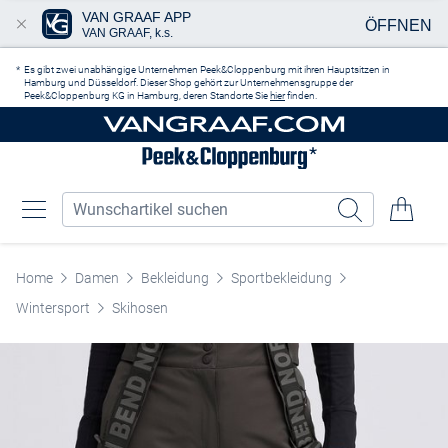
VAN GRAAF APP
ÖFFNEN
VAN GRAAF, k.s.
Zum Hauptinhalt springen
Es gibt zwei unabhängige Unternehmen Peek&Cloppenburg mit ihren Hauptsitzen in
Hamburg und Düsseldorf. Dieser Shop gehört zur Unternehmensgruppe der
Peek&Cloppenburg KG in Hamburg, deren Standorte Sie
hier
finden.
Home
Damen
Bekleidung
Sportbekleidung
Wintersport
Skihosen