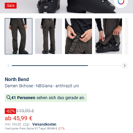
Sale
North Bend
Damen Skihose - NBGiana
- anthrazit uni
41 Personen
sehen sich das gerade an.
119,99 €
Preis reduziert um
-62%
Alter Preis
Ermäßigter Preis
ab 45,99 €
Inkl. MwSt. zzgl.
Versandkosten
Niedrigster Preis (letzte 30 Tage):
57,99
€
-21%