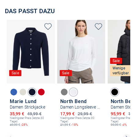
DAS PASST DAZU
Sale
Wenige
Sale
Sale
verfügbar
Marie Lund
North Bend
North Ben
Damen Strickjacke
Damen Longsleeve - NBTergola W
Ermäßigter Preis
Ermäßigter Preis
Ermäßigter P
35,99 €
49,99 €
17,99 €
29,99 €
95,99 €
149,
Niedrigster Preis (letzte 30
Niedrigster Preis (letzte 30
Niedrigster Preis (le
Tage):
Tage):
Tage):
49,99
€
-28%
21,99
€
-18%
99,99
€
-4%