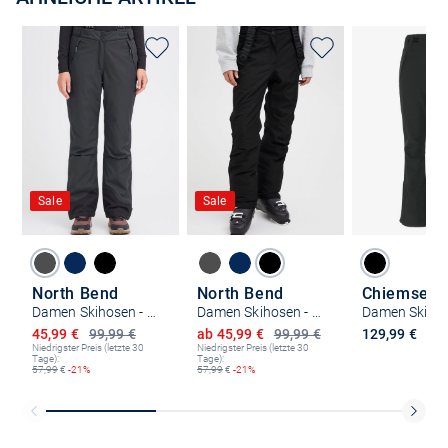
Sale
Sale
North Bend
North Bend
Chiemsee
Damen Skihosen - NBHildi W
Damen Skihosen - NBHildi W
Damen Skiho
Ermäßigter Preis
Ermäßigter Preis
45,99 €
99,99 €
ab 45,99 €
99,99 €
129,99 €
Niedrigster Preis (letzte 30
Niedrigster Preis (letzte 30
Tage):
Tage):
57,99
€
-21%
57,99
€
-21%