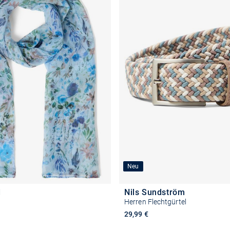
Neu
d
Nils Sundström
Herren Flechtgürtel
reis
29,99 €