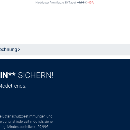
Niedrigster Preis (letzte 30 Tage):
49,99
€
-40%
n
Größe auswählen
echnung
IN**
SICHERN!
 Modetrends.
ie
Datenschutzbestimmungen
und
eldung
ist jederzeit möglich, siehe
tig. Mindestbestellwert 29,99€.