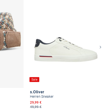
Sale
s.Oliver
Herren Sneaker
Ermäßigter Preis
29,99 €
49,99 €