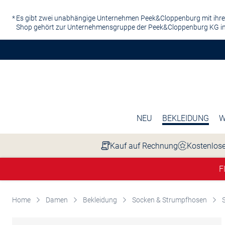
Zum Hauptinhalt springen
Es gibt zwei unabhängige Unternehmen Peek&Cloppenburg mit ihre
Shop gehört zur Unternehmensgruppe der Peek&Cloppenburg KG in
NEU
BEKLEIDUNG
W
Kauf auf Rechnung
Kostenlose
F
Home
Damen
Bekleidung
Socken & Strumpfhosen