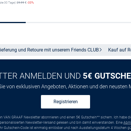
tzte 30 Tage):
29,99
€
-33%
Größe auswähle
In den Warenkorb
ieferung und Retoure mit unserem Friends
CLUB
Kauf auf
R
TTER ANMELDEN UND
5€ GUTSCHE
 Sie von exklusiven Angeboten, Aktionen und den neusten
Registrieren
ten VAN GRAAF Newsletter abonnieren und einen 5€ Gutschein** sichern. Ich habe d
ersonalisierten Newsletter-Versand gelesen und bin damit einverstanden. Eine
Abm
*Ihr Gutschein-Code ist einmalig einlösbar und nach Ausstellungsdatum 4 Wochen gül