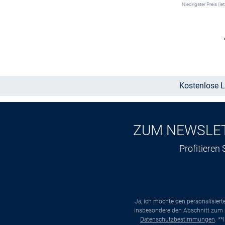
Niedrigster Preis (le
In den Warenkorb
Kostenlose L
ZUM NEWSLE
Profitieren
Ja, ich möchte den personalisier
insbesondere den Abschnitt zum p
Datenschutzbestimmungen
. *