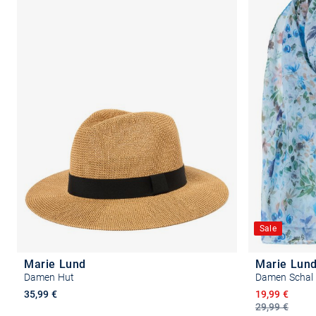
Sale
Marie Lund
Marie Lun
Damen Hut
Damen Schal
Ermäßigter P
35,99 €
19,99 €
29,99 €