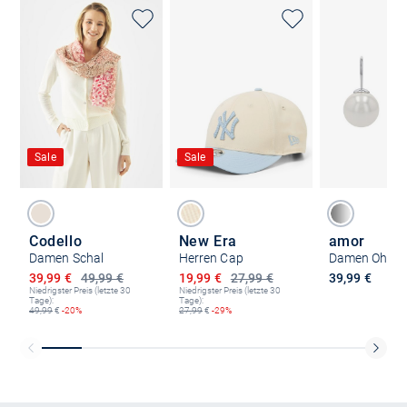
Sale
Sale
Codello
New Era
amor
Damen Schal
Herren Cap
Damen Ohrhä
Ermäßigter Preis
Ermäßigter Preis
39,99 €
49,99 €
19,99 €
27,99 €
39,99 €
Niedrigster Preis (letzte 30
Niedrigster Preis (letzte 30
Tage):
Tage):
49,99
€
-20%
27,99
€
-29%