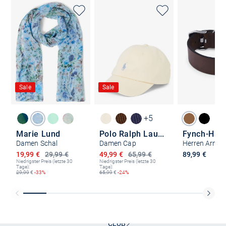
Sale
Sale
+5
Marie Lund
Polo Ralph Lauren
Fynch-Hatt
Damen Schal
Damen Cap
Ermäßigter Preis
Ermäßigter Preis
19,99 €
29,99 €
49,99 €
65,99 €
89,99 €
Niedrigster Preis (letzte 30
Niedrigster Preis (letzte 30
Tage):
Tage):
29,99
€
-33%
65,99
€
-24%