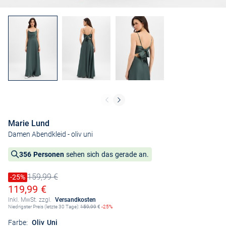
Marie Lund
Damen Abendkleid
- oliv uni
356 Personen
sehen sich das gerade an.
159,99 €
Preis reduziert um
-25%
Alter Preis
Ermäßigter Preis
119,99 €
Inkl. MwSt. zzgl.
Versandkosten
Niedrigster Preis (letzte 30 Tage):
159,99
€
-25%
Farbe:
Oliv Uni