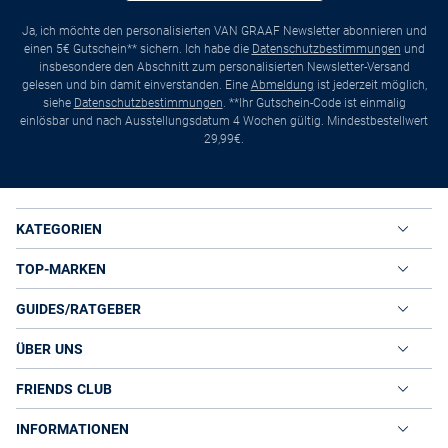
Ja, ich möchte den personalisierten VAN GRAAF Newsletter abonnieren und
einen 5€ Gutschein** sichern. Ich habe die
Datenschutzbestimmungen
und
insbesondere den Abschnitt zum personalisierten Newsletter-Versand
gelesen und bin damit einverstanden. Eine
Abmeldung
ist jederzeit möglich,
siehe
Datenschutzbestimmungen
. **Ihr Gutschein-Code ist einmalig
einlösbar und nach Ausstellungsdatum 4 Wochen gültig. Mindestbestellwert
29,99€.
KATEGORIEN
TOP-MARKEN
GUIDES/RATGEBER
ÜBER UNS
FRIENDS CLUB
INFORMATIONEN