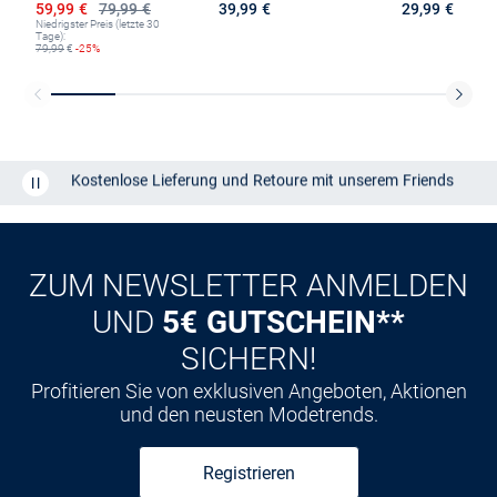
Ermäßigter Preis
59,99 €
79,99 €
39,99 €
29,99 €
Niedrigster Preis (letzte 30
Tage):
79,99
€
-25%
Kostenlose Lieferung und Retoure mit unserem Friends
CLUB
Kauf auf
Rechnung
ZUM NEWSLETTER ANMELDEN
UND
5€ GUTSCHEIN**
SICHERN!
Profitieren Sie von exklusiven Angeboten, Aktionen
und den neusten Modetrends.
Registrieren