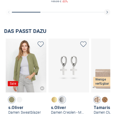
199,99
€
-30%
DAS PASST DAZU
Wenige
Sale
verfügbar
s.Oliver
s.Oliver
Tamaris
Damen Sweatblazer
Damen Creolen - Modern Cross