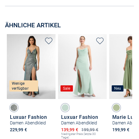
ÄHNLICHE ARTIKEL
Wenige
verfügbar
Sale
Neu
Luxuar Fashion
Luxuar Fashion
Marie Lun
Damen Abendkleid
Damen Abendkleid
Damen Abend
Ermäßigter Preis
229,99 €
139,99 €
199,99 €
199,99 €
Niedrigster Preis (letzte 30
Tage):