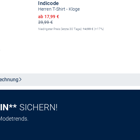
Indicode
Herren T-Shirt - Kloge
Ermäßigter Preis
ab 17,99 €
39,99 €
Niedrigster Preis (letzte 30 Tage):
14,99
€ (+17%)
+9
n
Größe auswählen
echnung
IN**
SICHERN!
 Modetrends.