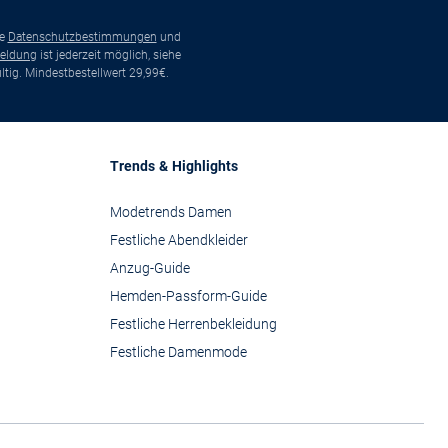
ie
Datenschutzbestimmungen
und
eldung
ist jederzeit möglich, siehe
tig. Mindestbestellwert 29,99€.
Trends & Highlights
Modetrends Damen
Festliche Abendkleider
Anzug-Guide
Hemden-Passform-Guide
Festliche Herrenbekleidung
Festliche Damenmode