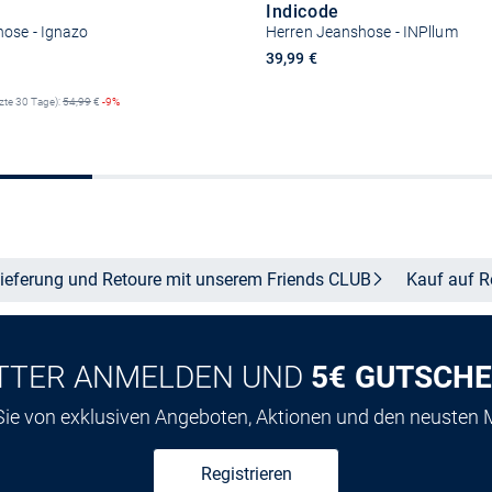
Indicode
hose - Ignazo
Herren Jeanshose - INPllum
reis
39,99 €
tzte 30 Tage):
54,99
€
-9%
Größe auswähle
Größe auswählen
ieferung und Retoure mit unserem Friends
CLUB
Kauf auf
R
TTER ANMELDEN UND
5€ GUTSCHE
 Sie von exklusiven Angeboten, Aktionen und den neusten
Registrieren