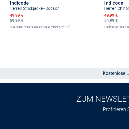
Indicode
Indicode
Herren Strickjacke - Dodson
Herren Chino
Ermäßigter Preis
Ermäßigter P
49,99 €
49,99 €
59,99 €
54,99 €
Niedrigster Preis (letzte 30 Tage):
42,99
€ (+14%)
Niedrigster Preis (le
Größe auswählen
Kostenlose L
ZUM NEWSLE
Profitieren