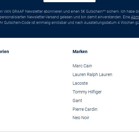
ten VAN GRAAF Newsletter abonnieren und einen 5€ Gutschein** sichern. Ich habe d
ersonalisierten Newsletter-Versand gelesen und bin damit einverstanden. Eine
Abm
*Ihr Gutschein-Code ist einmalig einlösbar und nach Ausstellungsdatum 4 Wochen gül
orien
Marken
Marc Cain
Lauren Ralph Lauren
Lacoste
Tommy Hilfiger
Gant
Pierre Cardin
Neo Noir