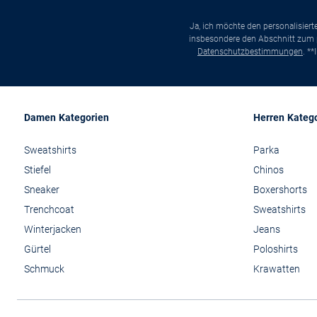
Ja, ich möchte den personalisier
insbesondere den Abschnitt zum p
Datenschutzbestimmungen
. *
Damen Kategorien
Herren Kateg
Sweatshirts
Parka
Stiefel
Chinos
Sneaker
Boxershorts
Trenchcoat
Sweatshirts
Winterjacken
Jeans
Gürtel
Poloshirts
Schmuck
Krawatten