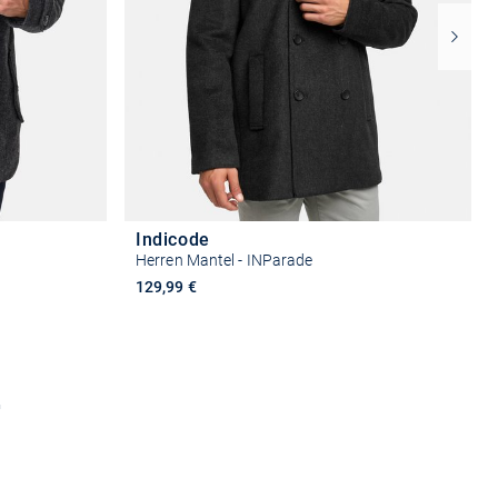
Indicode
Herren Mantel - INParade
129,99 €
2
n
Größe auswählen