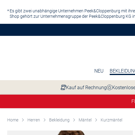
Zum Hauptinhalt springen
Es gibt zwei unabhängige Unternehmen Peek&Cloppenburg mit ihre
Shop gehört zur Unternehmensgruppe der Peek&Cloppenburg KG in
NEU
BEKLEIDUN
Kauf auf Rechnung
Kostenlose
F
Home
Herren
Bekleidung
Mäntel
Kurzmäntel