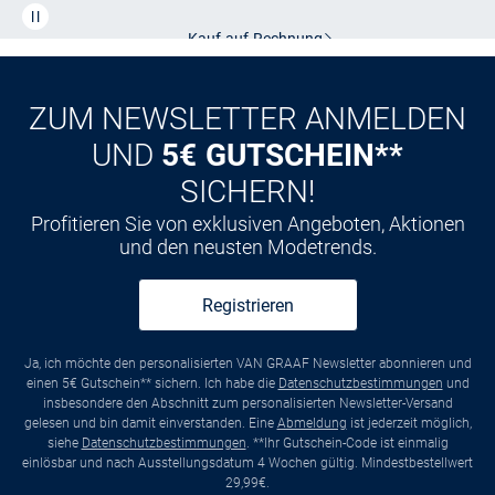
Kauf auf
Rechnung
ZUM NEWSLETTER ANMELDEN
UND
5€ GUTSCHEIN**
SICHERN!
Profitieren Sie von exklusiven Angeboten, Aktionen
und den neusten Modetrends.
Registrieren
Ja, ich möchte den personalisierten VAN GRAAF Newsletter abonnieren und
einen 5€ Gutschein** sichern. Ich habe die
Datenschutzbestimmungen
und
insbesondere den Abschnitt zum personalisierten Newsletter-Versand
gelesen und bin damit einverstanden. Eine
Abmeldung
ist jederzeit möglich,
siehe
Datenschutzbestimmungen
. **Ihr Gutschein-Code ist einmalig
einlösbar und nach Ausstellungsdatum 4 Wochen gültig. Mindestbestellwert
29,99€.