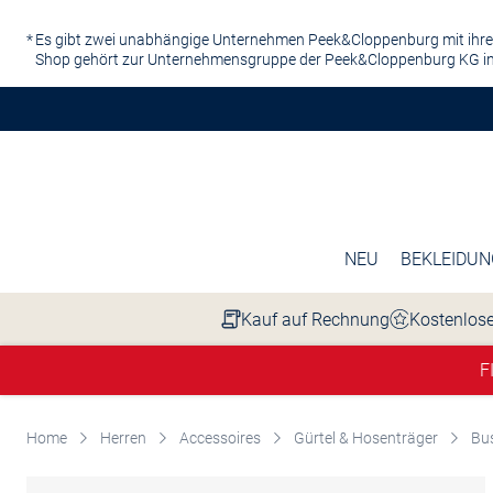
Zum Hauptinhalt springen
Es gibt zwei unabhängige Unternehmen Peek&Cloppenburg mit ihre
Shop gehört zur Unternehmensgruppe der Peek&Cloppenburg KG in
NEU
BEKLEIDUN
Kauf auf Rechnung
Kostenlose
F
Home
Herren
Accessoires
Gürtel & Hosenträger
Bus