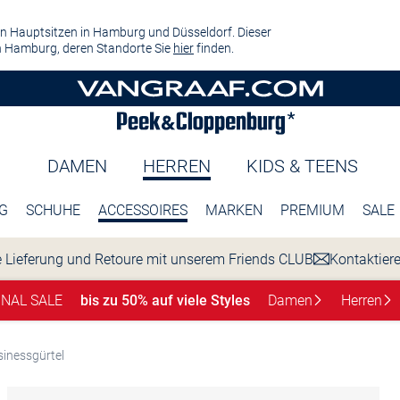
n Hauptsitzen in Hamburg und Düsseldorf. Dieser
 Hamburg, deren Standorte Sie
hier
finden.
DAMEN
HERREN
KIDS & TEENS
G
SCHUHE
ACCESSOIRES
MARKEN
PREMIUM
SALE
 Lieferung und Retoure mit unserem Friends CLUB
Kontaktier
INAL SALE
bis zu 50% auf viele Styles
Damen
Herren
inessgürtel