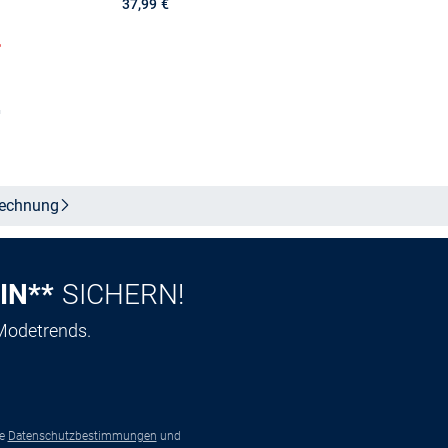
37,99 €
%
In den Warenkorb
b
echnung
IN**
SICHERN!
 Modetrends.
ie
Datenschutzbestimmungen
und