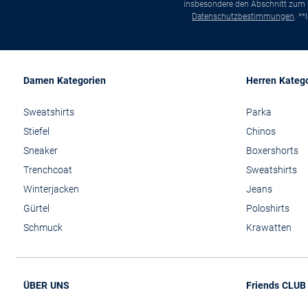
insbesondere den Abschnitt zum p
Datenschutzbestimmungen
. *
Damen Kategorien
Herren Kateg
Sweatshirts
Parka
Stiefel
Chinos
Sneaker
Boxershorts
Trenchcoat
Sweatshirts
Winterjacken
Jeans
Gürtel
Poloshirts
Schmuck
Krawatten
ÜBER UNS
Friends CLUB