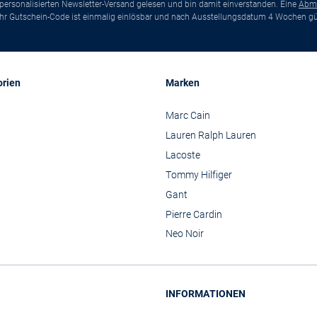
ersonalisierten Newsletter-Versand gelesen und bin damit einverstanden. Eine
Abm
*Ihr Gutschein-Code ist einmalig einlösbar und nach Ausstellungsdatum 4 Wochen gül
orien
Marken
Marc Cain
Lauren Ralph Lauren
Lacoste
Tommy Hilfiger
Gant
Pierre Cardin
Neo Noir
INFORMATIONEN