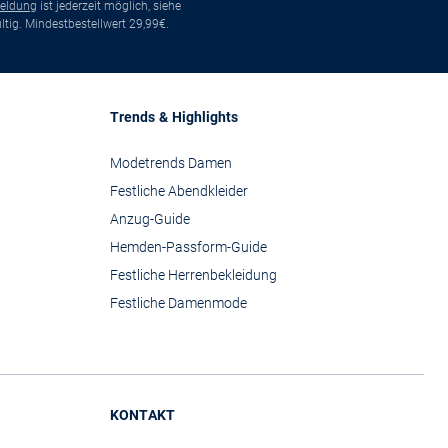
eldung
ist jederzeit möglich, siehe
tig. Mindestbestellwert 29,99€.
Trends & Highlights
Modetrends Damen
Festliche Abendkleider
Anzug-Guide
Hemden-Passform-Guide
Festliche Herrenbekleidung
Festliche Damenmode
KONTAKT