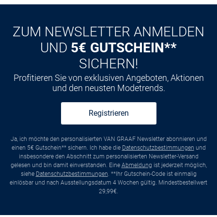
ZUM NEWSLETTER ANMELDEN
UND
5€ GUTSCHEIN**
SICHERN!
Profitieren Sie von exklusiven Angeboten, Aktionen
und den neusten Modetrends.
Registrieren
Ja, ich möchte den personalisierten VAN GRAAF Newsletter abonnieren und
einen 5€ Gutschein** sichern. Ich habe die
Datenschutzbestimmungen
und
insbesondere den Abschnitt zum personalisierten Newsletter-Versand
gelesen und bin damit einverstanden. Eine
Abmeldung
ist jederzeit möglich,
siehe
Datenschutzbestimmungen
. **Ihr Gutschein-Code ist einmalig
einlösbar und nach Ausstellungsdatum 4 Wochen gültig. Mindestbestellwert
29,99€.