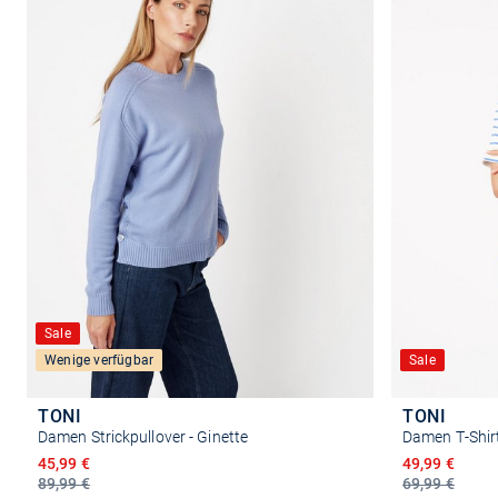
Sale
Wenige verfügbar
Sale
TONI
TONI
Damen Strickpullover - Ginette
Damen T-Shirt
Ermäßigter Preis
Ermäßigter P
45,99 €
49,99 €
89,99 €
69,99 €