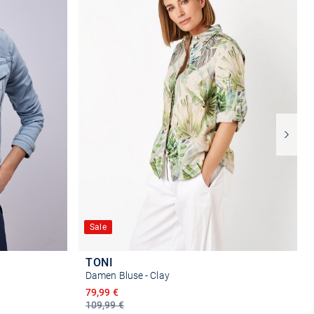
Sale
TONI
Damen Bluse - Clay
Ermäßigter Preis
79,99 €
109,99 €