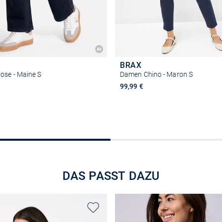
BRAX
ose - Maine S
Damen Chino - Maron S
99,99 €
Größe auswählen
Größe auswähle
DAS PASST DAZU