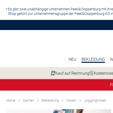
Zum Hauptinhalt springen
Es gibt zwei unabhängige Unternehmen Peek&Cloppenburg mit ihre
Shop gehört zur Unternehmensgruppe der Peek&Cloppenburg KG in
NEU
BEKLEIDUNG
W
Kauf auf Rechnung
Kostenlose
F
Home
Damen
Bekleidung
Hosen
Jogginghosen