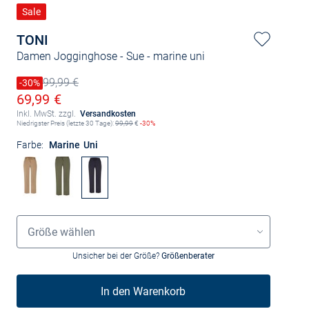
Sale
TONI
Damen Jogginghose - Sue
- marine uni
99,99 €
Preis reduziert um
-30%
Alter Preis
Ermäßigter Preis
69,99 €
Inkl. MwSt. zzgl.
Versandkosten
Niedrigster Preis (letzte 30 Tage):
99,99
€
-30%
Farbe:
Marine Uni
Größenauswahl
Größe wählen
Unsicher bei der Größe?
Größenberater
In den Warenkorb