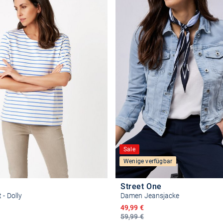
Sale
Wenige verfügbar
Street One
 - Dolly
Damen Jeansjacke
reis
Ermäßigter Preis
49,99 €
59,99 €