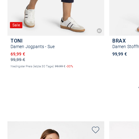
Sale
TONI
BRAX
Damen Jogpants - Sue
Damen Stoffh
Ermäßigter Preis
69,99 €
99,99 €
99,99 €
Niedrigster Preis (letzte 30 Tage):
99,99
€
-30%
Größe auswählen