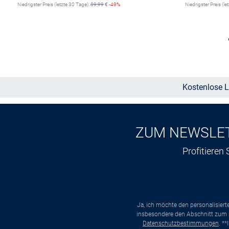
Niedrigster Preis (letzte 30 Tage):
89,99
€
-49%
Niedrigster Preis (le
Größe auswählen
Kostenlose L
ZUM NEWSLE
Profitieren
Ja, ich möchte den personalisier
insbesondere den Abschnitt zum p
Datenschutzbestimmungen
. *