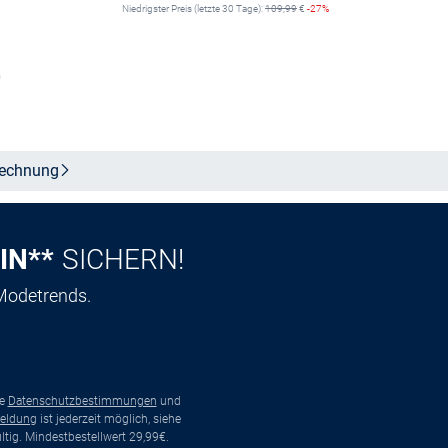
Niedrigster Preis (letzte 30 Tage):
109,99
€
-27%
n
Größe auswählen
echnung
IN**
SICHERN!
 Modetrends.
ie
Datenschutzbestimmungen
und
eldung
ist jederzeit möglich, siehe
tig. Mindestbestellwert 29,99€.