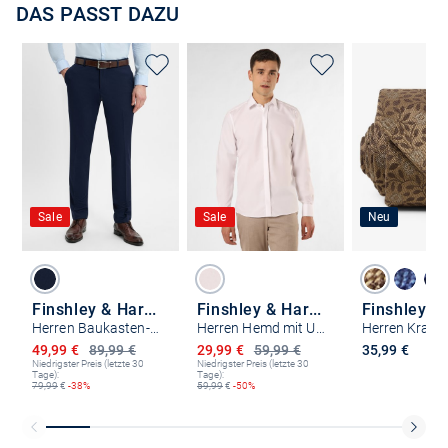
DAS PASST DAZU
Sale
Sale
Neu
Finshley & Harding
Finshley & Harding
Herren Baukasten-Hose - Kalifornia
Herren Hemd mit Umschlagmanschetten - Bügelleicht
Herren Krawa
Ermäßigter Preis
Ermäßigter Preis
49,99 €
89,99 €
29,99 €
59,99 €
35,99 €
Niedrigster Preis (letzte 30
Niedrigster Preis (letzte 30
Tage):
Tage):
79,99
€
-38%
59,99
€
-50%