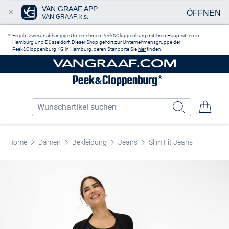
VAN GRAAF APP
ÖFFNEN
VAN GRAAF, k.s.
Zum Hauptinhalt springen
Es gibt zwei unabhängige Unternehmen Peek&Cloppenburg mit ihren Hauptsitzen in
Hamburg und Düsseldorf. Dieser Shop gehört zur Unternehmensgruppe der
Peek&Cloppenburg KG in Hamburg, deren Standorte Sie
hier
finden.
Home
Damen
Bekleidung
Jeans
Slim Fit Jeans