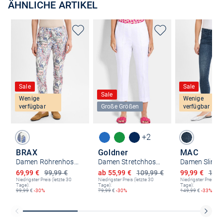
ÄHNLICHE ARTIKEL
Sale
Sale
Sale
Wenige
Wenige
verfügbar
Große Größen
verfügbar
+2
BRAX
Goldner
MAC
Damen Röhrenhose - Shakira
Damen Stretchhosen
Ermäßigter Preis
Ermäßigter Preis
Ermäßigter P
69,99 €
99,99 €
ab 55,99 €
109,99 €
99,99 €
149,
Niedrigster Preis (letzte 30
Niedrigster Preis (letzte 30
Niedrigster Preis (le
Tage):
Tage):
Tage):
99,99
€
-30%
79,99
€
-30%
149,99
€
-33%