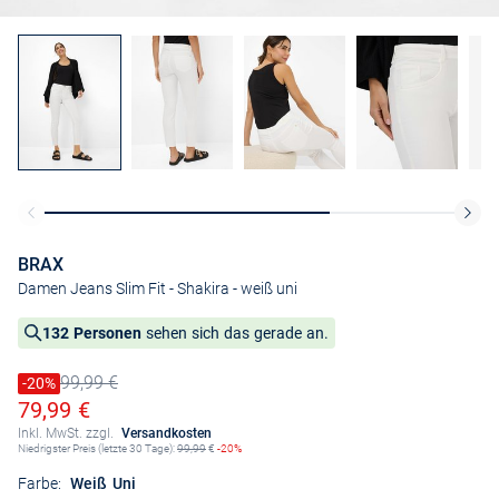
BRAX
Damen Jeans Slim Fit - Shakira
- weiß uni
132 Personen
sehen sich das gerade an.
99,99 €
Preis reduziert um
-20%
Alter Preis
Ermäßigter Preis
79,99 €
Inkl. MwSt. zzgl.
Versandkosten
Niedrigster Preis (letzte 30 Tage):
99,99
€
-20%
Farbe:
Weiß Uni