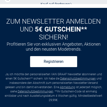
Kauf auf
Rechnung
ZUM NEWSLETTER ANMELDEN
UND
5€ GUTSCHEIN**
SICHERN!
Profitieren Sie von exklusiven Angeboten, Aktionen
und den neusten Modetrends.
Registrieren
Ja, ich möchte den personalisierten VAN GRAAF Newsletter abonnieren und
einen 5€ Gutschein** sichern. Ich habe die
Datenschutzbestimmungen
und
insbesondere den Abschnitt zum personalisierten Newsletter-Versand
gelesen und bin damit einverstanden. Eine
Abmeldung
ist jederzeit möglich,
siehe
Datenschutzbestimmungen
. **Ihr Gutschein-Code ist einmalig
einlösbar und nach Ausstellungsdatum 4 Wochen gültig. Mindestbestellwert
29,99€.