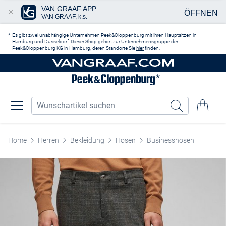
VAN GRAAF APP
ÖFFNEN
VAN GRAAF, k.s.
Zum Hauptinhalt springen
Es gibt zwei unabhängige Unternehmen Peek&Cloppenburg mit ihren Hauptsitzen in
Hamburg und Düsseldorf. Dieser Shop gehört zur Unternehmensgruppe der
Peek&Cloppenburg KG in Hamburg, deren Standorte Sie
hier
finden.
Home
Herren
Bekleidung
Hosen
Businesshosen