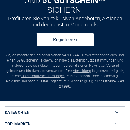
UND
5€ GUTSCHEIN**
SICHERN!
Profitieren Sie von exklusiven Angeboten, Aktionen
und den neusten Modetrends.
Registrieren
Ja, ich möchte den personalisierten VAN GRAAF Newsletter abonnieren und
einen 5€ Gutschein** sichern. Ich habe die
Datenschutzbestimmungen
und
insbesondere den Abschnitt zum personalisierten Newsletter-Versand
gelesen und bin damit einverstanden. Eine
Abmeldung
ist jederzeit möglich,
siehe
Datenschutzbestimmungen
. **Ihr Gutschein-Code ist einmalig
einlösbar und nach Ausstellungsdatum 4 Wochen gültig. Mindestbestellwert
29,99€.
KATEGORIEN
TOP-MARKEN