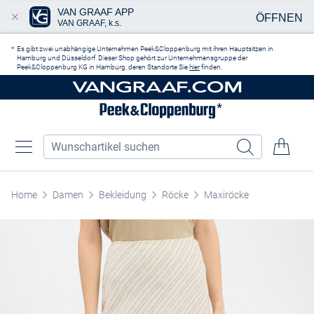
VAN GRAAF APP
ÖFFNEN
VAN GRAAF, k.s.
Zum Hauptinhalt springen
Es gibt zwei unabhängige Unternehmen Peek&Cloppenburg mit ihren Hauptsitzen in
Hamburg und Düsseldorf. Dieser Shop gehört zur Unternehmensgruppe der
Peek&Cloppenburg KG in Hamburg, deren Standorte Sie
hier
finden.
Home
Damen
Bekleidung
Röcke
Maxiröcke