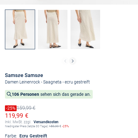
Samsøe Samsøe
Damen Leinenrock - Saagneta
- ecru gestreift
106 Personen
sehen sich das gerade an.
159,99 €
Preis reduziert um
-25%
Alter Preis
Ermäßigter Preis
119,99 €
Inkl. MwSt. zzgl.
Versandkosten
Niedrigster Preis (letzte 30 Tage):
159,99
€
-25%
Farbe:
Ecru Gestreift