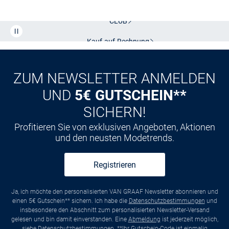
Kostenlose Lieferung und Retoure mit unserem Friends
CLUB
Kauf auf
Rechnung
ZUM NEWSLETTER ANMELDEN
UND
5€ GUTSCHEIN**
SICHERN!
Profitieren Sie von exklusiven Angeboten, Aktionen
und den neusten Modetrends.
Registrieren
Ja, ich möchte den personalisierten VAN GRAAF Newsletter abonnieren und
einen 5€ Gutschein** sichern. Ich habe die
Datenschutzbestimmungen
und
insbesondere den Abschnitt zum personalisierten Newsletter-Versand
gelesen und bin damit einverstanden. Eine
Abmeldung
ist jederzeit möglich,
siehe
Datenschutzbestimmungen
. **Ihr Gutschein-Code ist einmalig