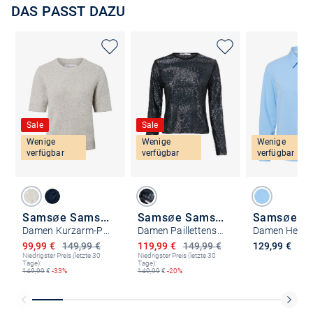
DAS PASST DAZU
Sale
Sale
Wenige
Wenige
Wenige
verfügbar
verfügbar
verfügbar
Samsøe Samsøe
Samsøe Samsøe
Damen Kurzarm-Pullover aus Alpakawolle - Sajeanne
Damen Paillettenshirt - Saruby
Ermäßigter Preis
Ermäßigter Preis
99,99 €
149,99 €
119,99 €
149,99 €
129,99 €
Niedrigster Preis (letzte 30
Niedrigster Preis (letzte 30
Tage):
Tage):
149,99
€
-33%
149,99
€
-20%