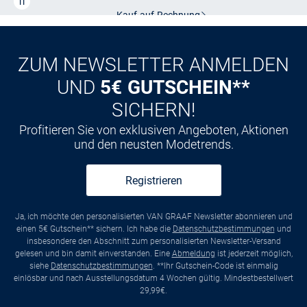
Kauf auf
Rechnung
ZUM NEWSLETTER ANMELDEN
UND
5€ GUTSCHEIN**
SICHERN!
Profitieren Sie von exklusiven Angeboten, Aktionen
und den neusten Modetrends.
Registrieren
Ja, ich möchte den personalisierten VAN GRAAF Newsletter abonnieren und
einen 5€ Gutschein** sichern. Ich habe die
Datenschutzbestimmungen
und
insbesondere den Abschnitt zum personalisierten Newsletter-Versand
gelesen und bin damit einverstanden. Eine
Abmeldung
ist jederzeit möglich,
siehe
Datenschutzbestimmungen
. **Ihr Gutschein-Code ist einmalig
einlösbar und nach Ausstellungsdatum 4 Wochen gültig. Mindestbestellwert
29,99€.