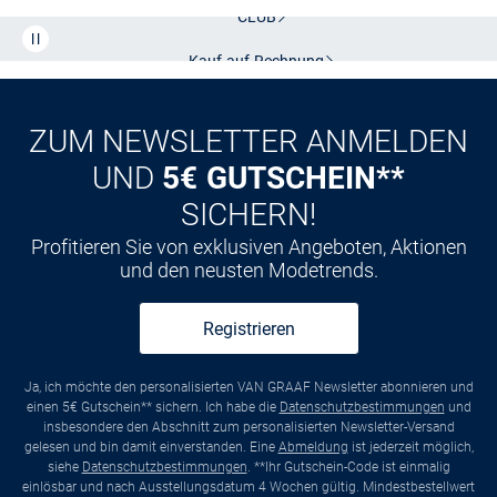
CLUB
Kauf auf
Rechnung
ZUM NEWSLETTER ANMELDEN
UND
5€ GUTSCHEIN**
SICHERN!
Profitieren Sie von exklusiven Angeboten, Aktionen
und den neusten Modetrends.
Registrieren
Ja, ich möchte den personalisierten VAN GRAAF Newsletter abonnieren und
einen 5€ Gutschein** sichern. Ich habe die
Datenschutzbestimmungen
und
insbesondere den Abschnitt zum personalisierten Newsletter-Versand
gelesen und bin damit einverstanden. Eine
Abmeldung
ist jederzeit möglich,
siehe
Datenschutzbestimmungen
. **Ihr Gutschein-Code ist einmalig
einlösbar und nach Ausstellungsdatum 4 Wochen gültig. Mindestbestellwert