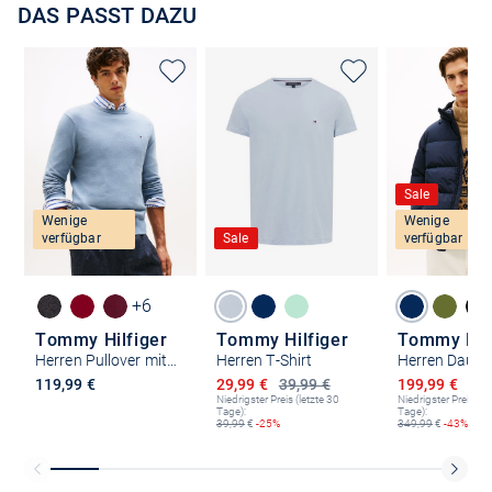
DAS PASST DAZU
Sale
Wenige
Wenige
verfügbar
Sale
verfügbar
+6
Tommy Hilfiger
Tommy Hilfiger
Tommy Hilf
Herren Pullover mit Cashmere-Anteil
Herren T-Shirt
Herren Daune
Ermäßigter Preis
Ermäßigter P
119,99 €
29,99 €
39,99 €
199,99 €
349
Niedrigster Preis (letzte 30
Niedrigster Preis (le
Tage):
Tage):
39,99
€
-25%
349,99
€
-43%
Kostenlose Lieferung und Retoure mit unserem Friends