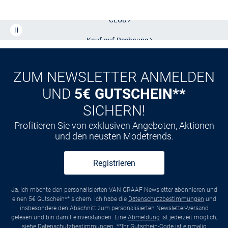
CLUB
Kauf auf
Rechnung
ZUM NEWSLETTER ANMELDEN
UND
5€ GUTSCHEIN**
SICHERN!
Profitieren Sie von exklusiven Angeboten, Aktionen
und den neusten Modetrends.
Registrieren
Ja, ich möchte den personalisierten VAN GRAAF Newsletter abonnieren und
einen 5€ Gutschein** sichern. Ich habe die
Datenschutzbestimmungen
und
insbesondere den Abschnitt zum personalisierten Newsletter-Versand
gelesen und bin damit einverstanden. Eine
Abmeldung
ist jederzeit möglich,
siehe
Datenschutzbestimmungen
. **Ihr Gutschein-Code ist einmalig