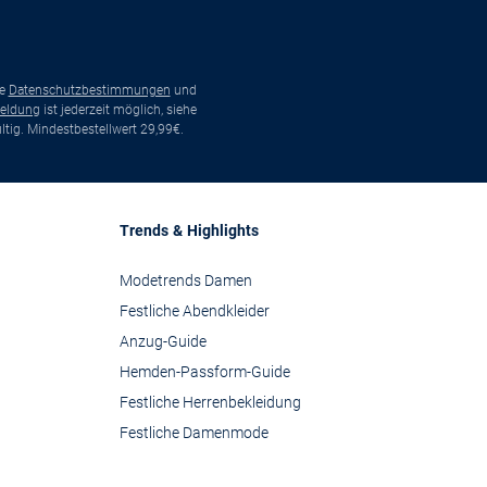
ie
Datenschutzbestimmungen
und
eldung
ist jederzeit möglich, siehe
tig. Mindestbestellwert 29,99€.
Trends & Highlights
Modetrends Damen
Festliche Abendkleider
Anzug-Guide
Hemden-Passform-Guide
Festliche Herrenbekleidung
Festliche Damenmode