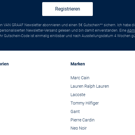
Registrieren
ten VAN GRAAF Newsletter abonnieren und einen 5€ Gutschein** sichern. Ich habe d
ersonalisierten Newsletter-Versand gelesen und bin damit einverstanden. Eine
Abm
*Ihr Gutschein-Code ist einmalig einlösbar und nach Ausstellungsdatum 4 Wochen gül
orien
Marken
Marc Cain
Lauren Ralph Lauren
Lacoste
Tommy Hilfiger
Gant
Pierre Cardin
Neo Noir