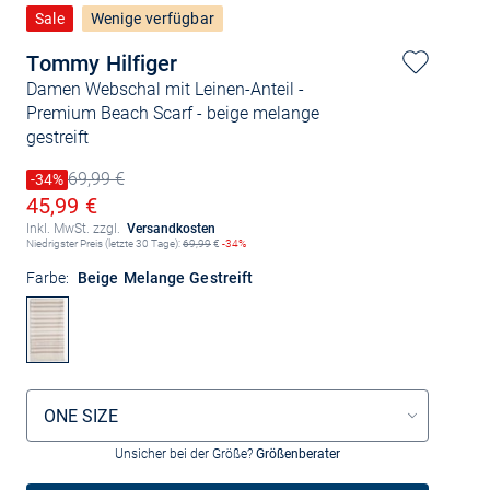
Sale
Wenige verfügbar
Tommy Hilfiger
Damen Webschal mit Leinen-Anteil -
Premium Beach Scarf
- beige melange
gestreift
69,99 €
Preis reduziert um
-34%
Alter Preis
Ermäßigter Preis
45,99 €
Inkl. MwSt. zzgl.
Versandkosten
Niedrigster Preis (letzte 30 Tage):
69,99
€
-34%
Farbe:
Beige Melange Gestreift
Größenauswahl
ONE SIZE
Unsicher bei der Größe?
Größenberater