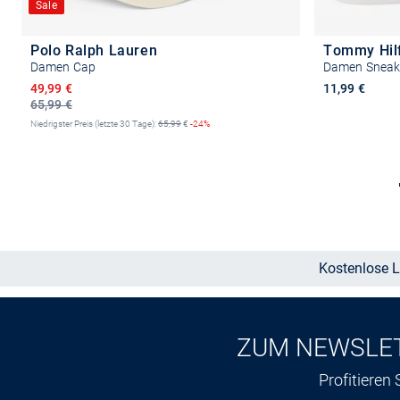
Sale
Polo Ralph Lauren
Tommy Hil
Damen Cap
Damen Sneake
Ermäßigter Preis
49,99 €
11,99 €
65,99 €
Niedrigster Preis (letzte 30 Tage):
65,99
€
-24%
In den Warenkorb
Kostenlose L
ZUM NEWSLE
Profitieren