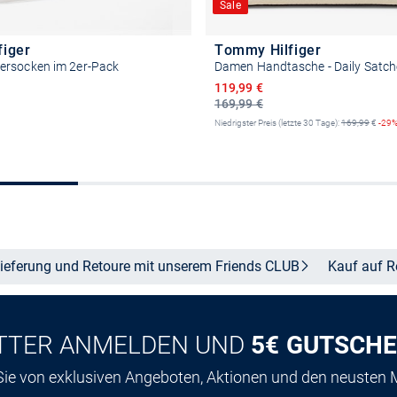
Sale
figer
Tommy Hilfiger
rsocken im 2er-Pack
Damen Handtasche - Daily Satch
Ermäßigter Preis
119,99 €
169,99 €
Niedrigster Preis (letzte 30 Tage):
169,99
€
-29
Größe auswählen
In den Warenkor
ieferung und Retoure mit unserem Friends
CLUB
Kauf auf
R
TTER ANMELDEN UND
5€ GUTSCHE
 Sie von exklusiven Angeboten, Aktionen und den neusten