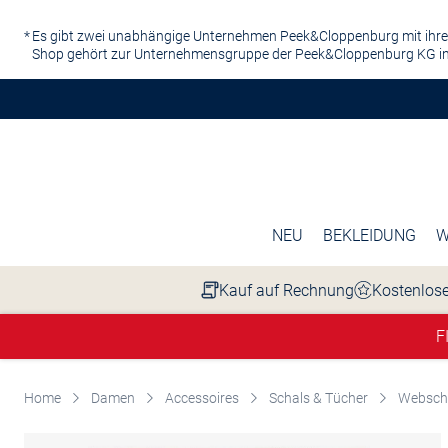
Zum Hauptinhalt springen
Es gibt zwei unabhängige Unternehmen Peek&Cloppenburg mit ihre
Shop gehört zur Unternehmensgruppe der Peek&Cloppenburg KG in
NEU
BEKLEIDUNG
W
Kauf auf Rechnung
Kostenlose
F
Home
Damen
Accessoires
Schals & Tücher
Websch