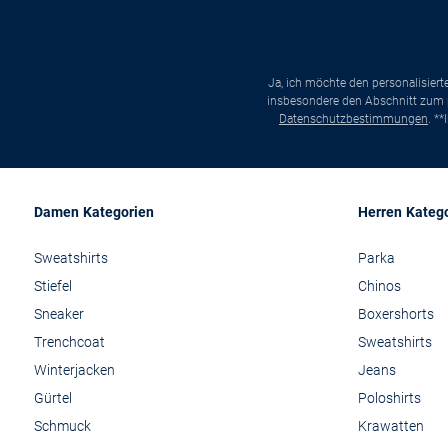
Ja, ich möchte den personalisier
insbesondere den Abschnitt zum p
Datenschutzbestimmungen
. *
Damen Kategorien
Herren Kateg
Sweatshirts
Parka
Stiefel
Chinos
Sneaker
Boxershorts
Trenchcoat
Sweatshirts
Winterjacken
Jeans
Gürtel
Poloshirts
Schmuck
Krawatten