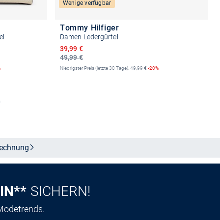
Wenige verfügbar
Tommy Hilfiger
el
Damen Ledergürtel
Ermäßigter Preis
39,99 €
49,99 €
%
Niedrigster Preis (letzte 30 Tage):
49,99
€
-20%
b
Größe auswählen
echnung
IN**
SICHERN!
 Modetrends.