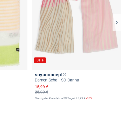
Sale
soyaconcept®
Damen Schal - SC-Canna
Ermäßigter Preis
15,99 €
25,99 €
Niedrigster Preis (letzte 30 Tage):
25,99
€
-38%
b
In den Warenkorb