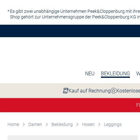
Zum Hauptinhalt springen
Es gibt zwei unabhängige Unternehmen Peek&Cloppenburg mit ihre
Shop gehört zur Unternehmensgruppe der Peek&Cloppenburg KG in
NEU
BEKLEIDUNG
W
Kauf auf Rechnung
Kostenlose
F
Home
Damen
Bekleidung
Hosen
Leggings