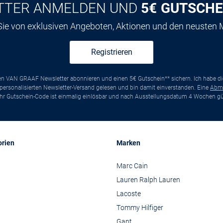
TTER ANMELDEN UND
5€ GUTSCHE
 Sie von exklusiven Angeboten, Aktionen und den neusten
Registrieren
ten VAN GRAAF Newsletter abonnieren und einen 5€ Gutschein** sichern. Ich habe d
ersonalisierten Newsletter-Versand gelesen und bin damit einverstanden. Eine
Abm
*Ihr Gutschein-Code ist einmalig einlösbar und nach Ausstellungsdatum 4 Wochen gül
orien
Marken
Marc Cain
Lauren Ralph Lauren
Lacoste
Tommy Hilfiger
Gant