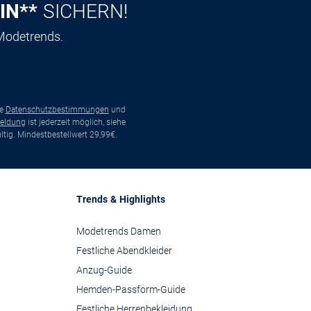
IN**
SICHERN!
 Modetrends.
ie
Datenschutzbestimmungen
und
eldung
ist jederzeit möglich, siehe
tig. Mindestbestellwert 29,99€.
Trends & Highlights
Modetrends Damen
Festliche Abendkleider
Anzug-Guide
Hemden-Passform-Guide
Festliche Herrenbekleidung