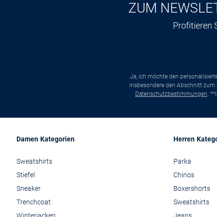
ZUM NEWSLE
Profitieren
Ja, ich möchte den personalisier
insbesondere den Abschnitt zum p
Datenschutzbestimmungen
. *
Damen Kategorien
Herren Kateg
Sweatshirts
Parka
Stiefel
Chinos
Sneaker
Boxershorts
Trenchcoat
Sweatshirts
Winterjacken
Jeans