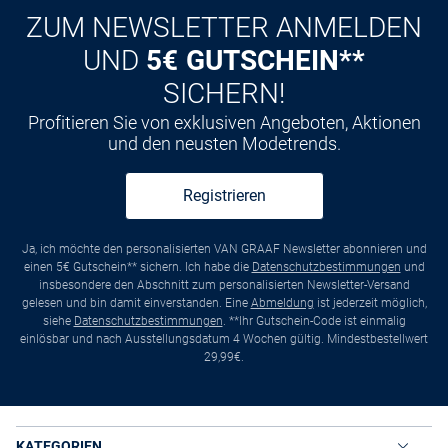
ZUM NEWSLETTER ANMELDEN
UND
5€ GUTSCHEIN**
SICHERN!
Profitieren Sie von exklusiven Angeboten, Aktionen
und den neusten Modetrends.
Registrieren
Ja, ich möchte den personalisierten VAN GRAAF Newsletter abonnieren und
einen 5€ Gutschein** sichern. Ich habe die
Datenschutzbestimmungen
und
insbesondere den Abschnitt zum personalisierten Newsletter-Versand
gelesen und bin damit einverstanden. Eine
Abmeldung
ist jederzeit möglich,
siehe
Datenschutzbestimmungen
. **Ihr Gutschein-Code ist einmalig
einlösbar und nach Ausstellungsdatum 4 Wochen gültig. Mindestbestellwert
29,99€.
KATEGORIEN