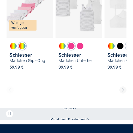
Wenige
verfügbar
Schiesser
Schiesser
Schiesser
Mädchen Slip - Original Classics
Mädchen Unterhemd - Allday Basic
59,99 €
39,99 €
39,99 €
Kostenlose Lieferung und Retoure mit unserem Friends
CLUB
Kauf auf
Rechnung