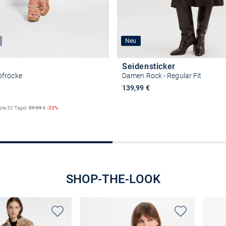
Neu
Seidensticker
pfröcke
Damen Rock - Regular Fit
reis
139,99 €
tzte 30 Tage):
89,99
€
-33%
Größe auswähle
Größe auswählen
SHOP-THE-LOOK