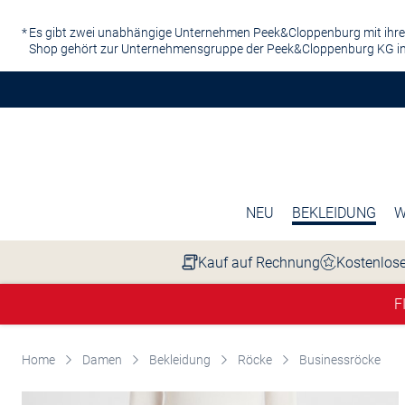
Zum Hauptinhalt springen
Es gibt zwei unabhängige Unternehmen Peek&Cloppenburg mit ihre
Shop gehört zur Unternehmensgruppe der Peek&Cloppenburg KG in
NEU
BEKLEIDUNG
W
Kauf auf Rechnung
Kostenlose
F
Home
Damen
Bekleidung
Röcke
Businessröcke