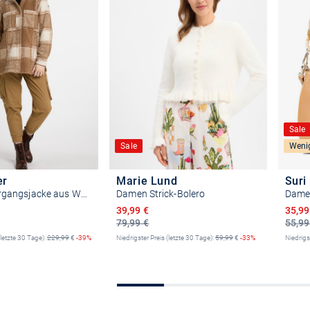
Sale
Sale
Weni
er
Marie Lund
Suri
Damen Übergangsjacke aus Wollgemisch
Damen Strick-Bolero
Damen
Preis
Ermäßigter Preis
Ermäß
39,99 €
35,99
79,99 €
55,99
(letzte 30 Tage):
229,99
€
-39%
Niedrigster Preis (letzte 30 Tage):
59,99
€
-33%
Niedrigs
e auswählen
Größe auswählen