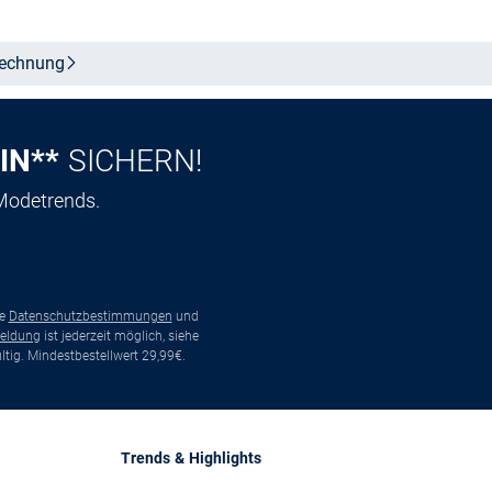
echnung
IN**
SICHERN!
 Modetrends.
ie
Datenschutzbestimmungen
und
eldung
ist jederzeit möglich, siehe
tig. Mindestbestellwert 29,99€.
Trends & Highlights