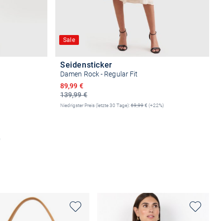
Sale
Seidensticker
Damen Rock - Regular Fit
Ermäßigter Preis
89,99 €
139,99 €
Niedrigster Preis (letzte 30 Tage):
69,99
€ (+22%)
n
Größe auswählen