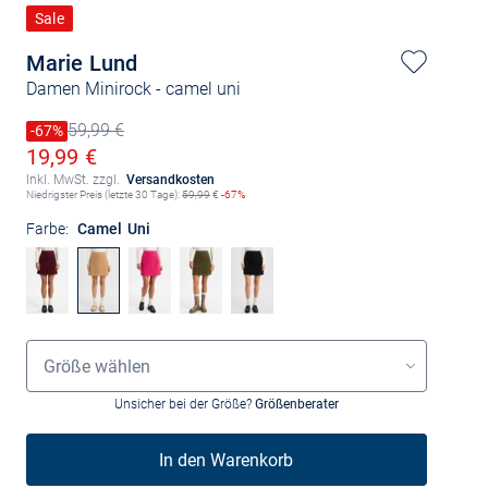
Sale
Marie Lund
Damen Minirock
- camel uni
59,99 €
Preis reduziert um
-67%
Alter Preis
Ermäßigter Preis
19,99 €
Inkl. MwSt. zzgl.
Versandkosten
Niedrigster Preis (letzte 30 Tage):
59,99
€
-67%
Farbe:
Camel Uni
Größenauswahl
Größe wählen
Unsicher bei der Größe?
Größenberater
In den Warenkorb