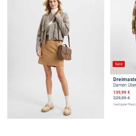
Sale
Dreimast
Ermäßigter 
139,99 €
229,99 €
Niedrigster Preis 
Größ