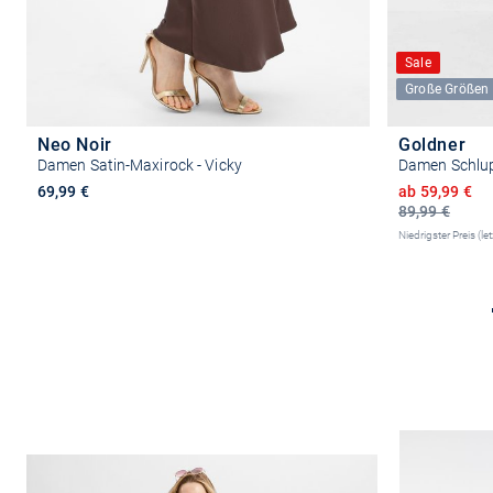
Sale
Große Größen
Neo Noir
Goldner
Damen Satin-Maxirock - Vicky
Damen Schlu
Ermäßigter P
69,99 €
ab 59,99 €
89,99 €
Niedrigster Preis (le
Größe auswählen