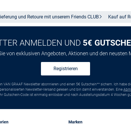
ieferung und Retoure mit unserem Friends
CLUB
Kauf auf
R
TTER ANMELDEN UND
5€ GUTSCHE
 Sie von exklusiven Angeboten, Aktionen und den neusten
Registrieren
ten VAN GRAAF Newsletter abonnieren und einen 5€ Gutschein** sichern. Ich habe d
ersonalisierten Newsletter-Versand gelesen und bin damit einverstanden. Eine
Abm
*Ihr Gutschein-Code ist einmalig einlösbar und nach Ausstellungsdatum 4 Wochen gül
orien
Marken