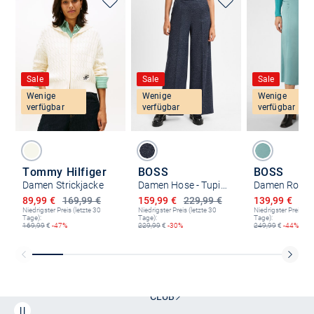
Sale
Sale
Sale
Wenige
Wenige
Wenige
verfügbar
verfügbar
verfügbar
Tommy Hilfiger
BOSS
BOSS
Damen Strickjacke
Damen Hose - Tupita
Damen Rock -
Ermäßigter Preis
Ermäßigter Preis
Ermäßigter P
89,99 €
169,99 €
159,99 €
229,99 €
139,99 €
249
Niedrigster Preis (letzte 30
Niedrigster Preis (letzte 30
Niedrigster Preis (le
Tage):
Tage):
Tage):
169,99
€
-47%
229,99
€
-30%
249,99
€
-44%
Kostenlose Lieferung und Retoure mit unserem Friends
CLUB