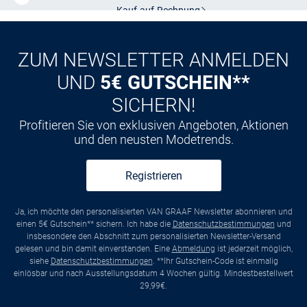
Kauf auf
Rechnung
ZUM NEWSLETTER ANMELDEN
UND
5€ GUTSCHEIN**
SICHERN!
Profitieren Sie von exklusiven Angeboten, Aktionen
und den neusten Modetrends.
Registrieren
Ja, ich möchte den personalisierten VAN GRAAF Newsletter abonnieren und
einen 5€ Gutschein** sichern. Ich habe die
Datenschutzbestimmungen
und
insbesondere den Abschnitt zum personalisierten Newsletter-Versand
gelesen und bin damit einverstanden. Eine
Abmeldung
ist jederzeit möglich,
siehe
Datenschutzbestimmungen
. **Ihr Gutschein-Code ist einmalig
einlösbar und nach Ausstellungsdatum 4 Wochen gültig. Mindestbestellwert
29,99€.