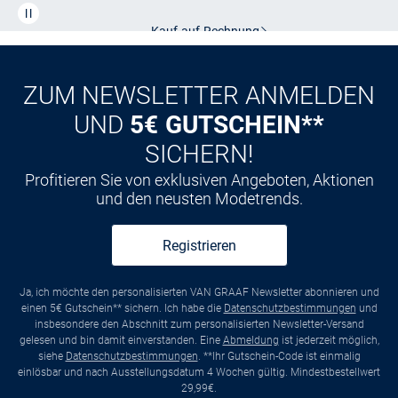
Kauf auf
Rechnung
ZUM NEWSLETTER ANMELDEN
UND
5€ GUTSCHEIN**
SICHERN!
Profitieren Sie von exklusiven Angeboten, Aktionen
und den neusten Modetrends.
Registrieren
Ja, ich möchte den personalisierten VAN GRAAF Newsletter abonnieren und
einen 5€ Gutschein** sichern. Ich habe die
Datenschutzbestimmungen
und
insbesondere den Abschnitt zum personalisierten Newsletter-Versand
gelesen und bin damit einverstanden. Eine
Abmeldung
ist jederzeit möglich,
siehe
Datenschutzbestimmungen
. **Ihr Gutschein-Code ist einmalig
einlösbar und nach Ausstellungsdatum 4 Wochen gültig. Mindestbestellwert
29,99€.