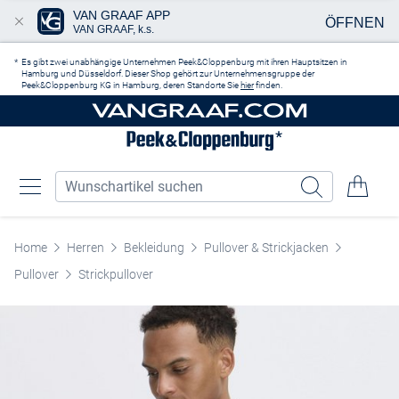
VAN GRAAF APP
ÖFFNEN
VAN GRAAF, k.s.
Zum Hauptinhalt springen
Es gibt zwei unabhängige Unternehmen Peek&Cloppenburg mit ihren Hauptsitzen in
Hamburg und Düsseldorf. Dieser Shop gehört zur Unternehmensgruppe der
Peek&Cloppenburg KG in Hamburg, deren Standorte Sie
hier
finden.
Home
Herren
Bekleidung
Pullover & Strickjacken
Pullover
Strickpullover