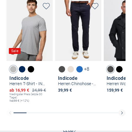
Sale
+8
Indicode
Indicode
Indicode
Herren T-Shirt - INWalmore
Herren Chinohose - INPilli
Ermäßigter Preis
ab 16,99 €
24,99 €
39,99 €
159,99 €
Niedrigster Preis (letzte 30
Tage):
14,99
€ (+12%)
Kostenlose Lieferung und Retoure mit unserem Friends
CLUB