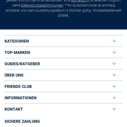
gelesen und bin damit einverstanden. Eine
Abmeldung
ist jederzeit möglich,
siehe
Datenschutzbestimmungen
. **Ihr Gutschein-Code ist einmalig
einlösbar und nach Ausstellungsdatum 4 Wochen gültig. Mindestbestellwert
29,99€.
KATEGORIEN
TOP-MARKEN
GUIDES/RATGEBER
ÜBER UNS
FRIENDS CLUB
INFORMATIONEN
KONTAKT
SICHERE ZAHLUNG