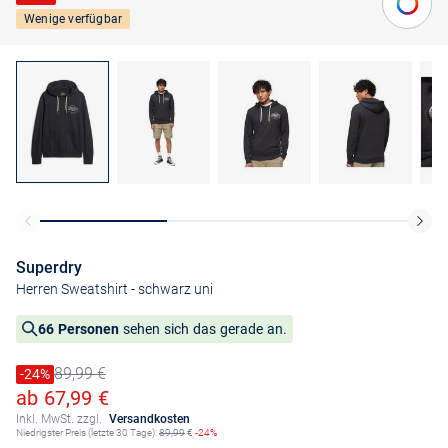
Wenige verfügbar
Superdry
Herren Sweatshirt
- schwarz uni
66 Personen
sehen sich das gerade an.
89,99 €
Preis reduziert um
-24%
Alter Preis
Ermäßigter Preis
ab 67,99 €
Inkl. MwSt. zzgl.
Versandkosten
Niedrigster Preis (letzte 30 Tage):
89,99
€
-24%