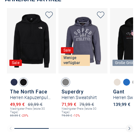
Sale
Wenige
Sale
verfügbar
Große Größen
The North Face
Superdry
Gant
Herren Kapuzenpullover
Herren Sweatshirt
Herren Sweat
Ermäßigter Preis
Ermäßigter Preis
49,99 €
69,99 €
71,99 €
79,99 €
139,99 €
Niedrigster Preis (letzte 30
Niedrigster Preis (letzte 30
Tage):
Tage):
69,99
€
-29%
79,99
€
-10%