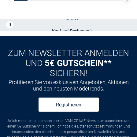
Kostenlose Lieferung und Retoure mit unserem Friends
CLUB
Kauf auf
Rechnung
ZUM NEWSLETTER ANMELDEN
UND
5€ GUTSCHEIN**
SICHERN!
Profitieren Sie von exklusiven Angeboten, Aktionen
und den neusten Modetrends.
Registrieren
Ja, ich möchte den personalisierten VAN GRAAF Newsletter abonnieren und
einen 5€ Gutschein** sichern. Ich habe die
Datenschutzbestimmungen
und
insbesondere den Abschnitt zum personalisierten Newsletter-Versand