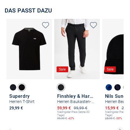
DAS PASST DAZU
Sale
Sale
Superdry
Finshley & Harding
Nils Sunds
Herren T-Shirt
Herren Baukasten-Hose - Mitch
Ermäßigter Preis
Ermäßigter P
29,99 €
59,99 €
99,99 €
15,99 €
25,9
Niedrigster Preis (letzte 30
Niedrigster Preis (le
Tage):
Tage):
99,99
€
-40%
25,99
€
-38%