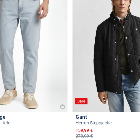
Sale
ge
Gant
- Arlo
Herren Steppjacke
reis
Ermäßigter Preis
159,99 €
279,99 €