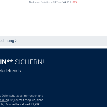
%
Niedrigster Preis (letzte 30 Tage):
44,99
€
-33%
n
In den Warenkorb
echnung
IN**
SICHERN!
 Modetrends.
ie
Datenschutzbestimmungen
und
eldung
ist jederzeit möglich, siehe
tig. Mindestbestellwert 29,99€.