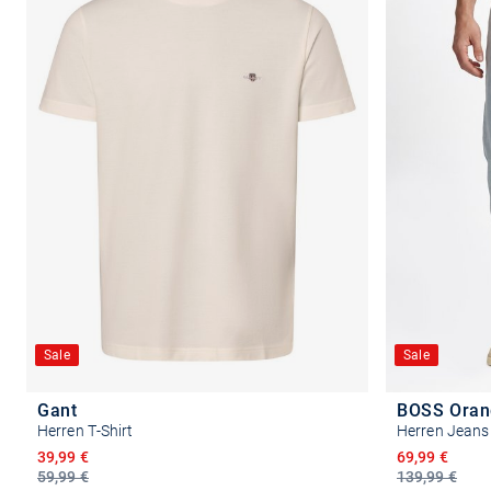
Sale
Sale
Gant
BOSS Oran
Herren T-Shirt
Herren Jeans 
Ermäßigter Preis
Ermäßigter P
39,99 €
69,99 €
59,99 €
139,99 €