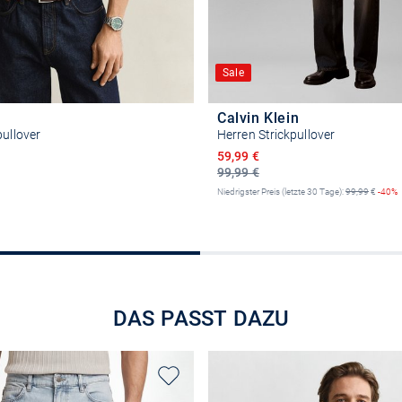
Sale
Calvin Klein
pullover
Herren Strickpullover
Ermäßigter Preis
59,99 €
99,99 €
Niedrigster Preis (letzte 30 Tage):
99,99
€
-40%
Größe auswählen
Größe auswähle
DAS PASST DAZU