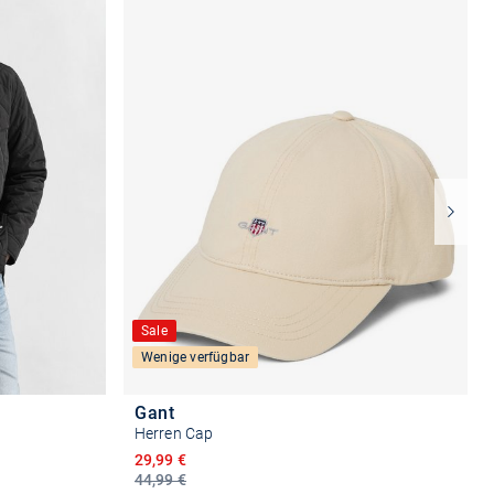
Sale
Wenige verfügbar
Gant
Herren Cap
Ermäßigter Preis
29,99 €
44,99 €