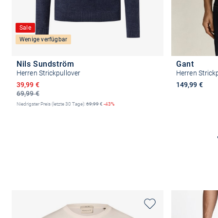
Sale
Wenige verfügbar
Nils Sundström
Gant
Herren Strickpullover
Herren Strick
Ermäßigter Preis
39,99 €
149,99 €
69,99 €
Niedrigster Preis (letzte 30 Tage):
69,99
€
-43%
Größe auswählen