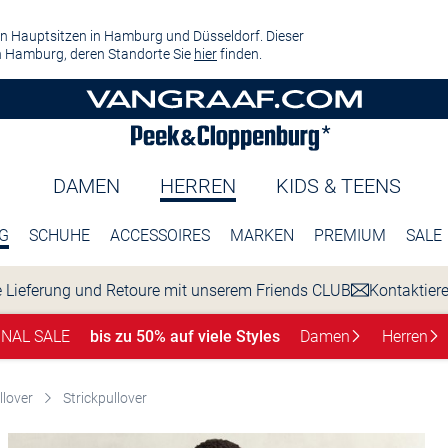
n Hauptsitzen in Hamburg und Düsseldorf. Dieser
 Hamburg, deren Standorte Sie
hier
finden.
DAMEN
HERREN
KIDS & TEENS
G
SCHUHE
ACCESSOIRES
MARKEN
PREMIUM
SALE
 Lieferung und Retoure mit unserem Friends CLUB
Kontaktier
INAL SALE
bis zu 50% auf viele Styles
Damen
Herren
llover
Strickpullover