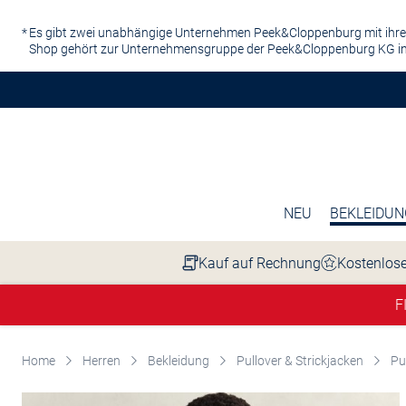
Zum Hauptinhalt springen
Es gibt zwei unabhängige Unternehmen Peek&Cloppenburg mit ihre
Shop gehört zur Unternehmensgruppe der Peek&Cloppenburg KG in
NEU
BEKLEIDUN
Kauf auf Rechnung
Kostenlose
F
Home
Herren
Bekleidung
Pullover & Strickjacken
Pu