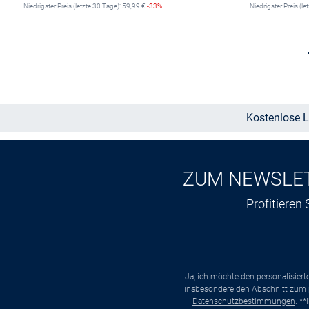
Niedrigster Preis (letzte 30 Tage):
59,99
€
-33%
Niedrigster Preis (le
Größe auswählen
Kostenlose L
ZUM NEWSLE
Profitieren
Ja, ich möchte den personalisier
insbesondere den Abschnitt zum p
Datenschutzbestimmungen
. *