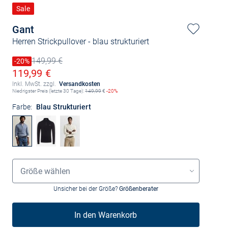
Sale
Gant
Herren Strickpullover
- blau strukturiert
149,99 €
Preis reduziert um
-20%
Alter Preis
Ermäßigter Preis
119,99 €
Inkl. MwSt. zzgl.
Versandkosten
Niedrigster Preis (letzte 30 Tage):
149,99
€
-20%
Farbe:
Blau Strukturiert
Größenauswahl
Größe wählen
Unsicher bei der Größe?
Größenberater
In den Warenkorb