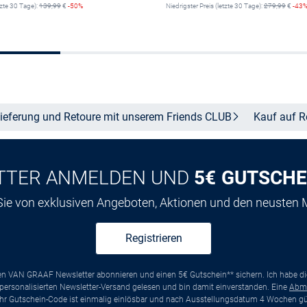
tzte 30 Tage):
139,99
€
-50%
Niedrigster Preis (letzte 30 Tage):
279,99
€
-43
Größe auswählen
Größe auswähle
ieferung und Retoure mit unserem Friends
CLUB
Kauf auf
R
TTER ANMELDEN UND
5€ GUTSCHE
 Sie von exklusiven Angeboten, Aktionen und den neusten
Registrieren
ten VAN GRAAF Newsletter abonnieren und einen 5€ Gutschein** sichern. Ich habe d
ersonalisierten Newsletter-Versand gelesen und bin damit einverstanden. Eine
Abm
*Ihr Gutschein-Code ist einmalig einlösbar und nach Ausstellungsdatum 4 Wochen gül