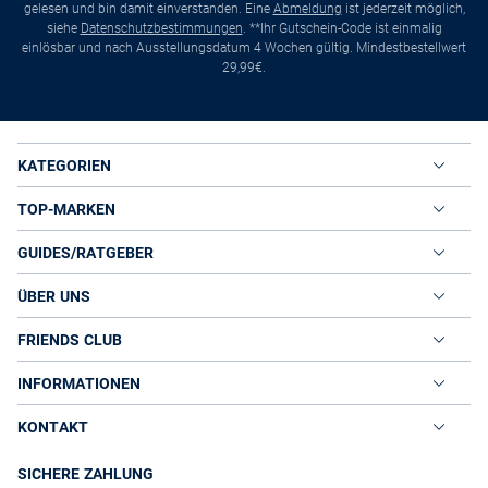
gelesen und bin damit einverstanden. Eine
Abmeldung
ist jederzeit möglich,
siehe
Datenschutzbestimmungen
. **Ihr Gutschein-Code ist einmalig
einlösbar und nach Ausstellungsdatum 4 Wochen gültig. Mindestbestellwert
29,99€.
KATEGORIEN
TOP-MARKEN
GUIDES/RATGEBER
ÜBER UNS
FRIENDS CLUB
INFORMATIONEN
KONTAKT
SICHERE ZAHLUNG