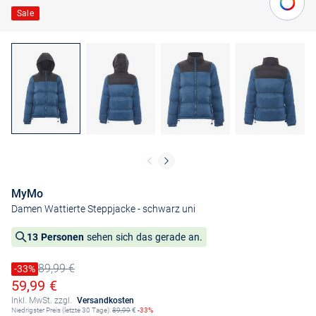
Sale
MyMo
Damen Wattierte Steppjacke
- schwarz uni
13 Personen
sehen sich das gerade an.
89,99 €
Preis reduziert um
-33%
Alter Preis
Ermäßigter Preis
59,99 €
Inkl. MwSt. zzgl.
Versandkosten
Niedrigster Preis (letzte 30 Tage):
89,99
€
-33%