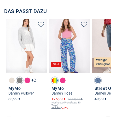
DAS PASST DAZU
Wenige
Sale
verfügbar
+2
MyMo
MyMo
Street One
Damen Pullover
Damen Hose
Ermäßigter Preis
83,99 €
125,99 €
209,99 €
49,99 €
Niedrigster Preis (letzte 30
Tage):
209,99
€
-40%