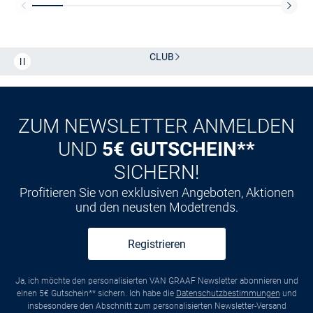
Kostenlose Lieferung und Retoure mit unserem Friends
CLUB
Kauf auf
Rechnung
ZUM NEWSLETTER ANMELDEN
UND
5€ GUTSCHEIN**
SICHERN!
Profitieren Sie von exklusiven Angeboten, Aktionen
und den neusten Modetrends.
Registrieren
Ja, ich möchte den personalisierten VAN GRAAF Newsletter abonnieren und
einen 5€ Gutschein** sichern. Ich habe die
Datenschutzbestimmungen
und
insbesondere den Abschnitt zum personalisierten Newsletter-Versand