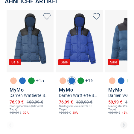
ÄHNLICHE ARTIKEL
Sale
Sale
Sale
+15
+15
MyMo
MyMo
MyMo
Damen Wattierte Steppjacke
Damen Wattierte Steppjacke
Ermäßigter Preis
Ermäßigter Preis
Ermäßigter P
76,99 €
109,99 €
76,99 €
109,99 €
59,99 €
109,
Niedrigster Preis (letzte 30
Niedrigster Preis (letzte 30
Niedrigster Preis (le
Tage):
Tage):
Tage):
109,99
€
-30%
109,99
€
-30%
109,99
€
-45%