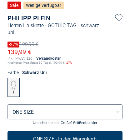
Sale
Wenige verfügbar
PHILIPP PLEIN
Herren Halskette - GOTHIC TAG
- schwarz
uni
190,99 €
Preis reduziert um
-27%
Alter Preis
Ermäßigter Preis
139,99 €
Inkl. MwSt. zzgl.
Versandkosten
Niedrigster Preis (letzte 30 Tage):
190,99
€
-27%
Farbe:
Schwarz Uni
Größenauswahl
ONE SIZE
Unsicher bei der Größe?
Größenberater
ONE SIZE - In den Warenkorb