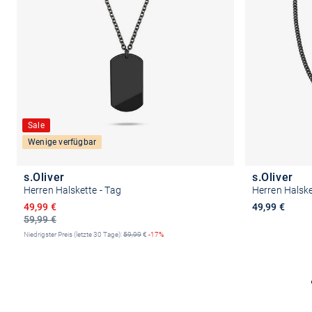
Sale
Wenige verfügbar
s.Oliver
s.Oliver
Herren Halskette - Tag
Herren Halske
Ermäßigter Preis
49,99 €
49,99 €
59,99 €
Niedrigster Preis (letzte 30 Tage):
59,99
€
-17%
In den Warenkorb