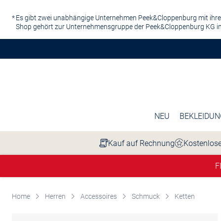
Zum Hauptinhalt springen
Es gibt zwei unabhängige Unternehmen Peek&Cloppenburg mit ihre
Shop gehört zur Unternehmensgruppe der Peek&Cloppenburg KG in
NEU
BEKLEIDUN
Kauf auf Rechnung
Kostenlose
F
Home
Herren
Accessoires
Schmuck
Ketten