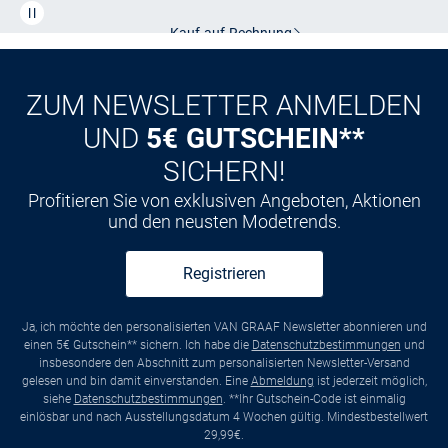
Kauf auf
Rechnung
ZUM NEWSLETTER ANMELDEN
UND
5€ GUTSCHEIN**
SICHERN!
Profitieren Sie von exklusiven Angeboten, Aktionen
und den neusten Modetrends.
Registrieren
Ja, ich möchte den personalisierten VAN GRAAF Newsletter abonnieren und
einen 5€ Gutschein** sichern. Ich habe die
Datenschutzbestimmungen
und
insbesondere den Abschnitt zum personalisierten Newsletter-Versand
gelesen und bin damit einverstanden. Eine
Abmeldung
ist jederzeit möglich,
siehe
Datenschutzbestimmungen
. **Ihr Gutschein-Code ist einmalig
einlösbar und nach Ausstellungsdatum 4 Wochen gültig. Mindestbestellwert
29,99€.