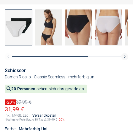
Schiesser
Damen Rioslip - Classic Seamless
- mehrfarbig uni
20 Personen
sehen sich das gerade an.
39,99 €
Preis reduziert um
-20%
Alter Preis
Ermäßigter Preis
31,99 €
Inkl. MwSt. zzgl.
Versandkosten
Niedrigster Preis (letzte 30 Tage):
39,99
€
-20%
Farbe:
Mehrfarbig Uni