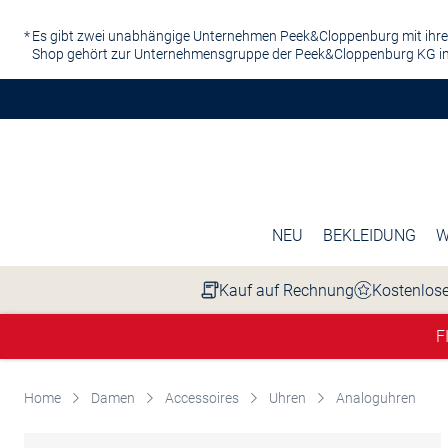
Zum Hauptinhalt springen
Es gibt zwei unabhängige Unternehmen Peek&Cloppenburg mit ihre
Shop gehört zur Unternehmensgruppe der Peek&Cloppenburg KG in
NEU
BEKLEIDUNG
W
Kauf auf Rechnung
Kostenlose
F
Home
Damen
Accessoires
Uhren
Analoguhren