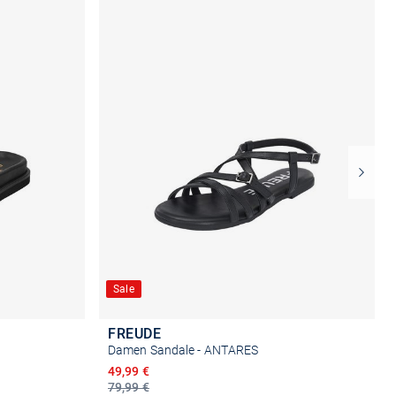
Sale
FREUDE
Damen Sandale - ANTARES
Ermäßigter Preis
49,99 €
79,99 €