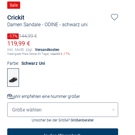
Sale
Crickit
Damen Sandale - ODINE
- schwarz uni
144,99 €
Preis reduziert um
-17%
Alter Preis
Ermäßigter Preis
119,99 €
Inkl. MwSt. zzgl.
Versandkosten
Niedrigster Preis (letzte 30 Tage):
144,99
€
-17%
Farbe:
Schwarz Uni
Wir empfehlen eine Nummer größer
Größenauswahl
Größe wählen
Unsicher bei der Größe?
Größenberater