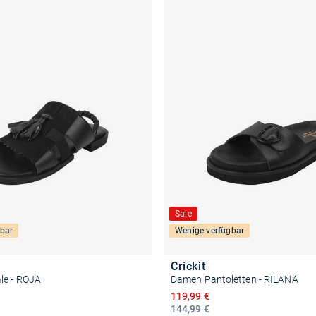
Sale
bar
Wenige verfügbar
Crickit
le - ROJA
Damen Pantoletten - RILANA
reis
Ermäßigter Preis
119,99 €
144,99 €