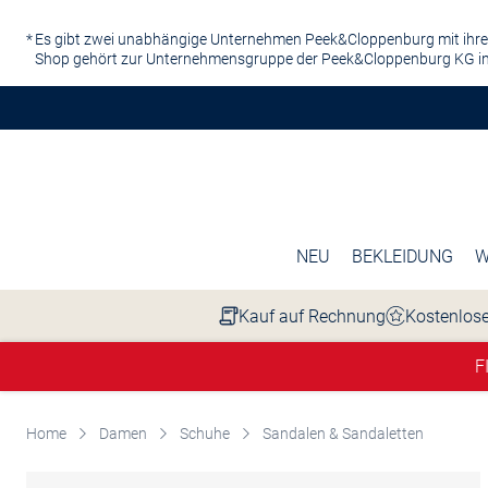
Zum Hauptinhalt springen
Es gibt zwei unabhängige Unternehmen Peek&Cloppenburg mit ihre
Shop gehört zur Unternehmensgruppe der Peek&Cloppenburg KG in
NEU
BEKLEIDUNG
W
Kauf auf Rechnung
Kostenlose
F
Home
Damen
Schuhe
Sandalen & Sandaletten