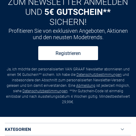
ZUM NEWSLETTER ANMELDEN
UND
5€ GUTSCHEIN**
SICHERN!
Profitieren Sie von exklusiven Angeboten, Aktionen
und den neusten Modetrends.
Registrieren
Ja, ich möchte den personalisierten VAN GRAAF Newsletter abonnieren und
einen 5€ Gutschein** sichern. Ich habe die
Datenschutzbestimmungen
und
insbesondere den Abschnitt zum personalisierten Newsletter-Versand
gelesen und bin damit einverstanden. Eine
Abmeldung
ist jederzeit möglich,
siehe
Datenschutzbestimmungen
. **Ihr Gutschein-Code ist einmalig
einlösbar und nach Ausstellungsdatum 4 Wochen gültig. Mindestbestellwert
29,99€.
KATEGORIEN