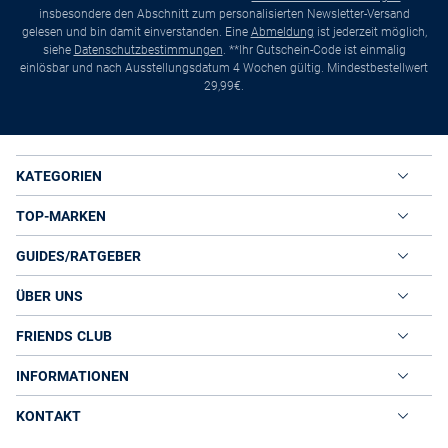
insbesondere den Abschnitt zum personalisierten Newsletter-Versand
gelesen und bin damit einverstanden. Eine
Abmeldung
ist jederzeit möglich,
siehe
Datenschutzbestimmungen
. **Ihr Gutschein-Code ist einmalig
einlösbar und nach Ausstellungsdatum 4 Wochen gültig. Mindestbestellwert
29,99€.
KATEGORIEN
TOP-MARKEN
GUIDES/RATGEBER
ÜBER UNS
FRIENDS CLUB
INFORMATIONEN
KONTAKT