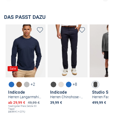
DAS PASST DAZU
Sale
+2
+8
Indicode
Indicode
Herren Langarmshirt - INValwald
Herren Chinohose - INPilli
Ermäßigter Preis
ab 29,99 €
49,99 €
39,99 €
499,99 €
Niedrigster Preis (letzte 30
Tage):
23,99
€ (+20%)