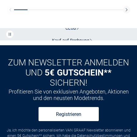
Kostenlose Lieferung und Retoure mit unserem Friends
CLUB
Kauf auf
Rechnung
ZUM NEWSLETTER ANMELDEN
UND
5€ GUTSCHEIN**
SICHERN!
Profitieren Sie von exklusiven Angeboten, Aktionen
und den neusten Modetrends.
Registrieren
Ja, ich möchte den personalisierten VAN GRAAF Newsletter abonnieren und
einen 5€ Gutschein** sichern. Ich habe die
Datenschutzbestimmungen
und